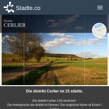
Stadte.co
Stadte.co
Toggle
Toggle
naviga
naviga
Distrikt
CERLIER
©photo-libre.fr
Die distrikt Cerlier ist 15 städte.
Die distrikt Cerlier 3,50 deckt km².
Die Amtssprache die distrikt ist German. Der englische Name ist Erlach /