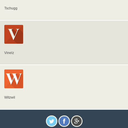
Tschugg
Vinelz
Witzwil