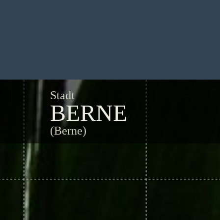
Stadt
BERNE
(Berne)