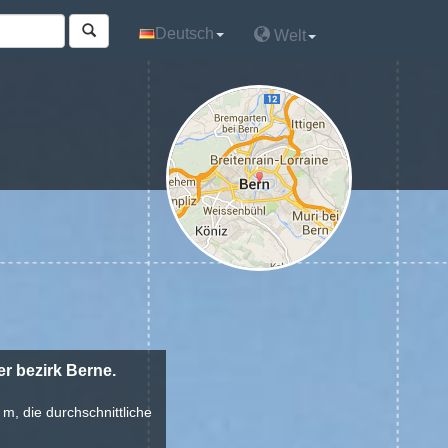
Deutsch
Deutsch
Welt
Welt
r bezirk Berne.
m, die durchschnittliche