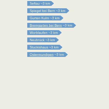
Seftau
~3 km
Spiegel bei Bern
~3 km
Gurten Kulm
~3 km
Bremgarten bei Bern
~3 km
Worblaufen
~3 km
Neubrück
~3 km
Stuckishaus
~3 km
Ostermundigen
~3 km