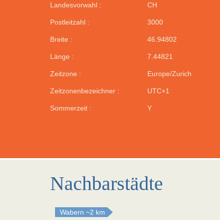
Landesvorwahl :
CH
Postleitzahl :
3000
Breite :
46.94802
Länge :
7.44821
Zeitzone :
Europe/Zurich
Zeitzonenbezeichner :
UTC+1
Sommerzeit :
Y
Nachbarstädte
Wabern
~2 km