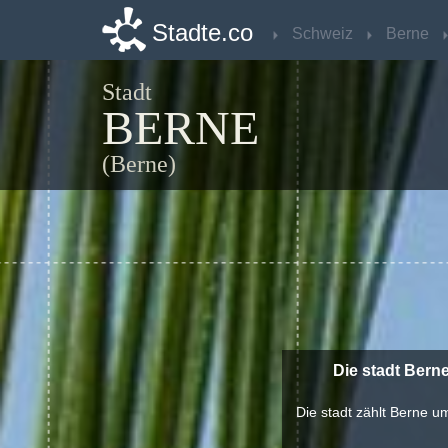
Stadte.co
Stadte.co
Schweiz
Schweiz
Berne
Berne
Stadt
BERNE
(Berne)
Die stadt Bern
Die stadt zählt Berne u