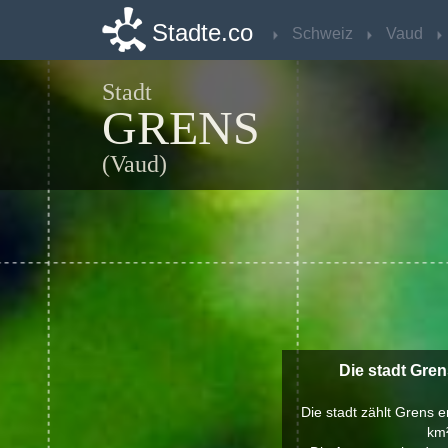
Stadte.co
Stadte.co
Schweiz
Schweiz
Vaud
Vaud
Stadt
GRENS
(Vaud)
Die stadt Gre
Die stadt zählt Grens 
km²