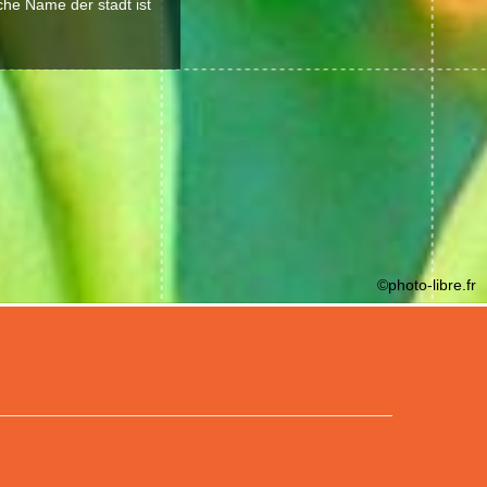
che Name der stadt ist
©photo-libre.fr