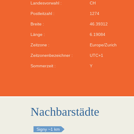
Landesvorwahl :
CH
Postleitzahl :
1274
Breite :
46.39312
Länge :
6.19084
Zeitzone :
Europe/Zurich
Zeitzonenbezeichner :
UTC+1
Sommerzeit :
Y
Nachbarstädte
Signy
~1 km