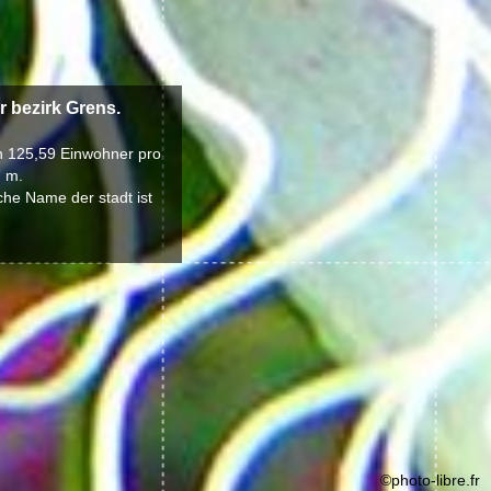
 bezirk Grens.
on 125,59 Einwohner pro
7 m.
che Name der stadt ist
©photo-libre.fr