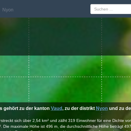
Nyon
Nyon
ns gehört zu der kanton
Vaud
, zu der distrikt
Nyon
und zu der
erstreckt sich über 2,54 km² und zälht 319 Einwohner für eine Dichte v
. Die maximale Höhe ist 496 m, die durchschnittliche Höhe beträgt 49