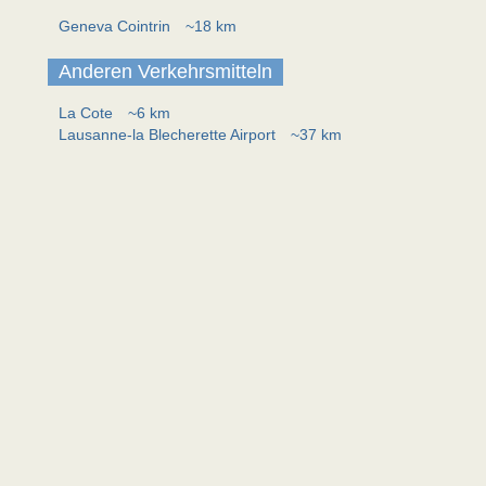
Geneva Cointrin
~18 km
Anderen Verkehrsmitteln
La Cote
~6 km
Lausanne-la Blecherette Airport
~37 km