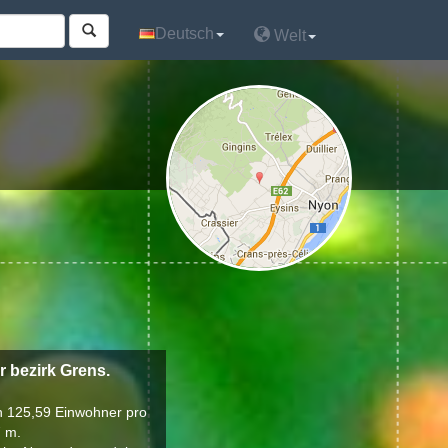
Deutsch
Deutsch
Welt
Welt
 bezirk Grens.
on 125,59 Einwohner pro
7 m.