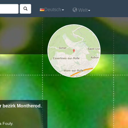
Deutsch
Deutsch
Welt
Welt
r bezirk Montherod.
a Fouly.