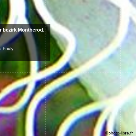
r bezirk Montherod.
a Fouly.
©photo-libre.fr