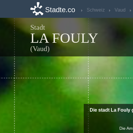
Stadte.co
Stadte.co
Schweiz
Schweiz
Vaud
Vaud
Stadt
LA FOULY
(Vaud)
Die stadt La Fouly
Die Amt