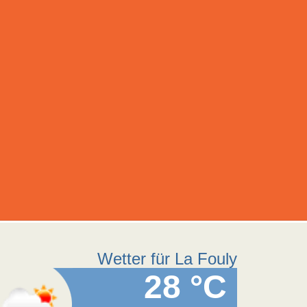
Wetter für La Fouly
28 °C