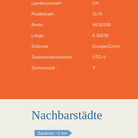
Landesvorwahl :
CH
Postleitzahl :
1174
Breite :
46.50188
Länge :
6.33539
Zeitzone :
Europe/Zurich
Zeitzonenbezeichner :
UTC+1
Sommerzeit :
Y
Nachbarstädte
Saubraz
~1 km