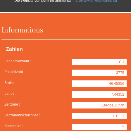
Die Website von Lenk im Simmental
http://www.lenkgemeinde.ch
Informations
Zahlen
Landesvorwahl :
CH
Postleitzahl :
3775
Breite :
46.45856
Länge :
7.44352
Zeitzone :
Europe/Zurich
Zeitzonenbezeichner :
UTC+1
Sommerzeit :
Y