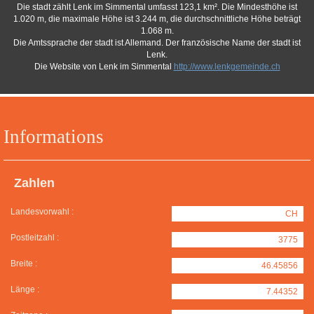
Die stadt zählt Lenk im Simmental umfasst 123,1 km². Die Mindesthöhe ist
1.020 m, die maximale Höhe ist 3.244 m, die durchschnittliche Höhe beträgt
1.068 m.
Die Amtssprache der stadt ist Allemand. Der französische Name der stadt ist
Lenk.
Die Website von Lenk im Simmental
http://www.lenkgemeinde.ch
Informations
Zahlen
Landesvorwahl :
CH
Postleitzahl :
3775
Breite :
46.45856
Länge :
7.44352