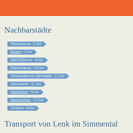
Nachbarstädte
Pöschenried
~2 km
Matten
~5 km
Saint-Etienne
~6 km
Blankenburg
~10 km
Schwenden im Diemtigtal
~12 km
Oeschseite
~11 km
Adelboden
~9 km
Zweisimmen
~12 km
Turbach
~9 km
Transport von Lenk im Simmental