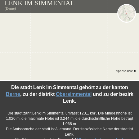
LENK IM SIMMENTAL
(Berne)
©photo-libre.fr
Die stadt Lenk im Simmental gehört zu der kanton
Berne
, zu der distrikt
Obersimmental
und zu der bezirk
Lenk.
Die stadt zählt Lenk im Simmental umfasst 123,1 km². Die Mindesthöhe ist
1.020 m, die maximale Höhe ist 3.244 m, die durchschnittliche Höhe beträgt
1.068 m.
Die Amtssprache der stadt ist Allemand. Der französische Name der stadt ist
Lenk.