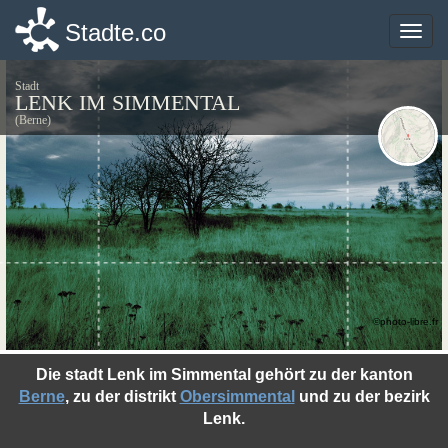
Stadte.co
Stadte.co
Toggle
Toggle
naviga
naviga
Stadt
LENK IM SIMMENTAL
(Berne)
©photo-libre.fr
Die stadt Lenk im Simmental gehört zu der kanton
Berne
, zu der distrikt
Obersimmental
und zu der bezirk
Lenk.