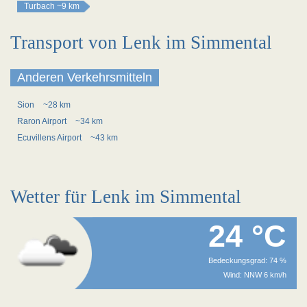
Turbach
~9 km
Transport von Lenk im Simmental
Anderen Verkehrsmitteln
Sion
~28 km
Raron Airport
~34 km
Ecuvillens Airport
~43 km
Wetter für Lenk im Simmental
24 °C
Bedeckungsgrad: 74 %
Wind: NNW 6 km/h