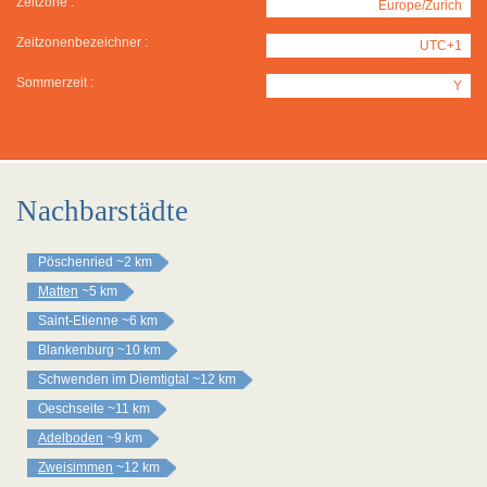
Zeitzone :
Europe/Zurich
Zeitzonenbezeichner :
UTC+1
Sommerzeit :
Y
Nachbarstädte
Pöschenried
~2 km
Matten
~5 km
Saint-Etienne
~6 km
Blankenburg
~10 km
Schwenden im Diemtigtal
~12 km
Oeschseite
~11 km
Adelboden
~9 km
Zweisimmen
~12 km