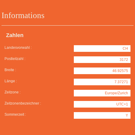
Informations
Zahlen
Landesvorwahl :
CH
Postleitzahl :
3172
Breite :
46.92575
Länge :
7.37271
Zeitzone :
Europe/Zurich
Zeitzonenbezeichner :
UTC+1
Sommerzeit :
Y