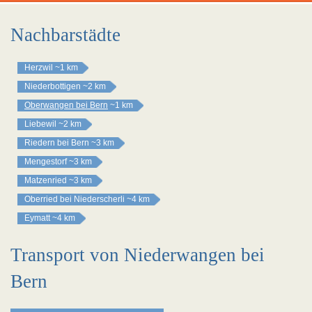
Nachbarstädte
Herzwil
~1 km
Niederbottigen
~2 km
Oberwangen bei Bern
~1 km
Liebewil
~2 km
Riedern bei Bern
~3 km
Mengestorf
~3 km
Matzenried
~3 km
Oberried bei Niederscherli
~4 km
Eymatt
~4 km
Transport von Niederwangen bei
Bern