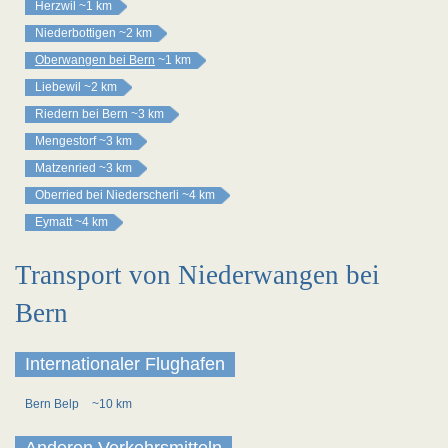
Herzwil
~1 km
Niederbottigen
~2 km
Oberwangen bei Bern
~1 km
Liebewil
~2 km
Riedern bei Bern
~3 km
Mengestorf
~3 km
Matzenried
~3 km
Oberried bei Niederscherli
~4 km
Eymatt
~4 km
Transport von Niederwangen bei
Bern
Internationaler Flughafen
Bern Belp
~10 km