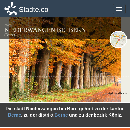
Stadte.co
Stadte.co
Toggle
Toggle
naviga
naviga
Stadt
NIEDERWANGEN BEI BERN
(Berne)
©photo-libre.fr
Die stadt Niederwangen bei Bern gehört zu der kanton
Berne
, zu der distrikt
Berne
und zu der bezirk Köniz.