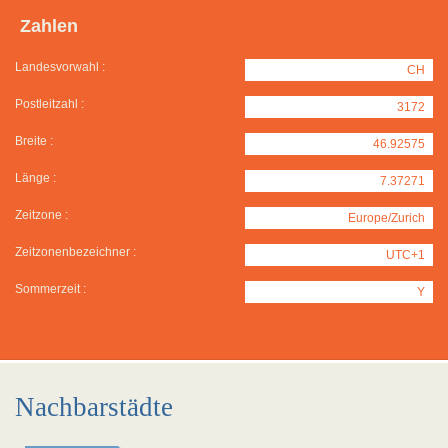
Zahlen
Landesvorwahl :
CH
Postleitzahl :
3172
Breite :
46.92575
Länge :
7.37271
Zeitzone :
Europe/Zurich
Zeitzonenbezeichner :
UTC+1
Sommerzeit :
Y
Nachbarstädte