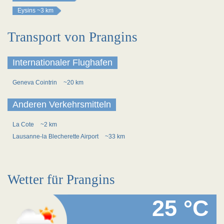
Eysins
~3 km
Transport von Prangins
Internationaler Flughafen
Geneva Cointrin
~20 km
Anderen Verkehrsmitteln
La Cote
~2 km
Lausanne-la Blecherette Airport
~33 km
Wetter für Prangins
25 °C