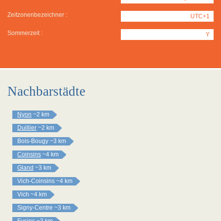
Zeitzonenbezeichner :
UTC+1
Sommerzeit :
Y
Nachbarstädte
Nyon
~2 km
Duillier
~2 km
Bois-Bougy
~3 km
Coinsins
~4 km
Gland
~3 km
Vich-Coinsins
~4 km
Vich
~4 km
Signy-Centre
~3 km