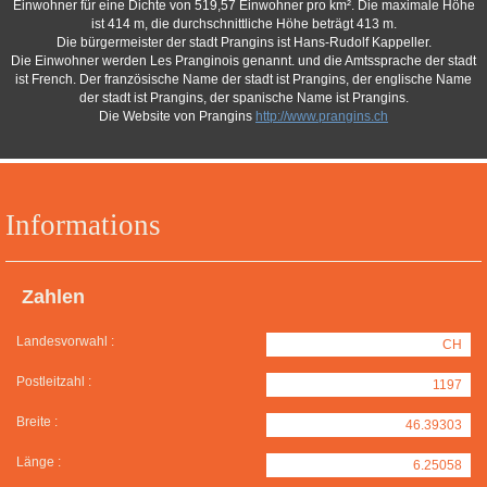
Einwohner für eine Dichte von 519,57 Einwohner pro km². Die maximale Höhe
ist 414 m, die durchschnittliche Höhe beträgt 413 m.
Die bürgermeister der stadt Prangins ist Hans-Rudolf Kappeller.
Die Einwohner werden Les Pranginois genannt. und die Amtssprache der stadt
ist French. Der französische Name der stadt ist Prangins, der englische Name
der stadt ist Prangins, der spanische Name ist Prangins.
Die Website von Prangins
http://www.prangins.ch
Informations
Zahlen
Landesvorwahl :
CH
Postleitzahl :
1197
Breite :
46.39303
Länge :
6.25058