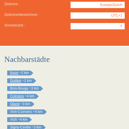
Zeitzone :
Europe/Zurich
Zeitzonenbezeichner :
UTC+1
Sommerzeit :
Y
Nachbarstädte
Nyon
~2 km
Duillier
~2 km
Bois-Bougy
~3 km
Coinsins
~4 km
Gland
~3 km
Vich-Coinsins
~4 km
Vich
~4 km
Signy-Centre
~3 km