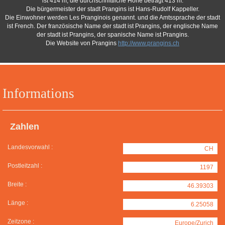
ist 414 m, die durchschnittliche Höhe beträgt 413 m.
Die bürgermeister der stadt Prangins ist Hans-Rudolf Kappeller.
Die Einwohner werden Les Pranginois genannt. und die Amtssprache der stadt
ist French. Der französische Name der stadt ist Prangins, der englische Name
der stadt ist Prangins, der spanische Name ist Prangins.
Die Website von Prangins
http://www.prangins.ch
Informations
Zahlen
Landesvorwahl :
CH
Postleitzahl :
1197
Breite :
46.39303
Länge :
6.25058
Zeitzone :
Europe/Zurich