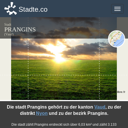
Stadte.co
Stadte.co
Toggle
Toggle
naviga
naviga
Stadt
PRANGINS
(Vaud)
©photo-libre.fr
Die stadt Prangins gehört zu der kanton
Vaud
, zu der
distrikt
Nyon
und zu der bezirk Prangins.
Die stadt zählt Prangins erstreckt sich über 6,03 km² und zälht 3.133