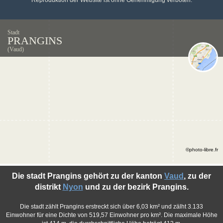
Reproduktion der Website ist ohne Genehmigung verboten.
Stadt
PRANGINS
(Vaud)
©photo-libre.fr
Die stadt Prangins gehört zu der kanton
Vaud
, zu der
distrikt
Nyon
und zu der bezirk Prangins.
Die stadt zählt Prangins erstreckt sich über 6,03 km² und zälht 3.133
Einwohner für eine Dichte von 519,57 Einwohner pro km². Die maximale Höhe