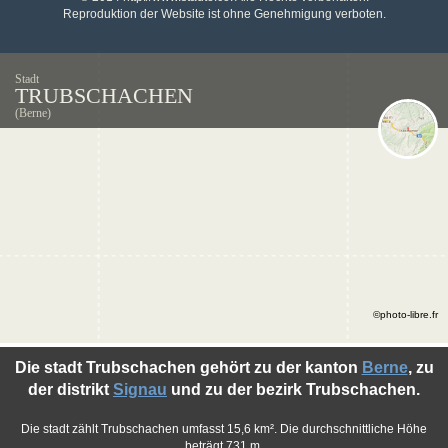
Reproduktion der Website ist ohne Genehmigung verboten.
Stadt
TRUBSCHACHEN
(Berne)
©photo-libre.fr
Die stadt Trubschachen gehört zu der kanton
Berne
, zu
der distrikt
Signau
und zu der bezirk Trubschachen.
Die stadt zählt Trubschachen umfasst 15,6 km². Die durchschnittliche Höhe
beträgt 731 m.