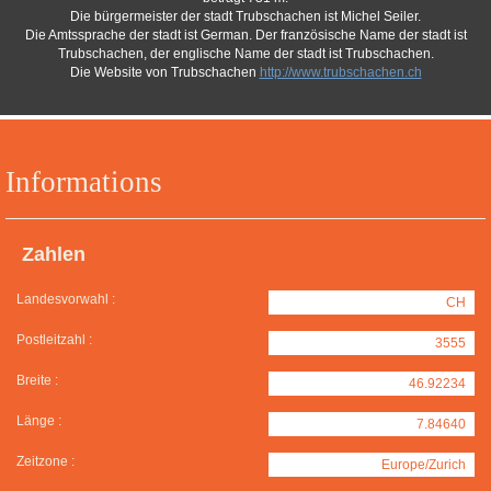
Die bürgermeister der stadt Trubschachen ist Michel Seiler.
Die Amtssprache der stadt ist German. Der französische Name der stadt ist
Trubschachen, der englische Name der stadt ist Trubschachen.
Die Website von Trubschachen
http://www.trubschachen.ch
Informations
Zahlen
Landesvorwahl :
CH
Postleitzahl :
3555
Breite :
46.92234
Länge :
7.84640
Zeitzone :
Europe/Zurich