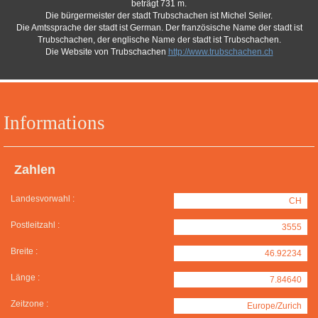
beträgt 731 m.
Die bürgermeister der stadt Trubschachen ist Michel Seiler.
Die Amtssprache der stadt ist German. Der französische Name der stadt ist
Trubschachen, der englische Name der stadt ist Trubschachen.
Die Website von Trubschachen
http://www.trubschachen.ch
Informations
Zahlen
Landesvorwahl :
CH
Postleitzahl :
3555
Breite :
46.92234
Länge :
7.84640
Zeitzone :
Europe/Zurich