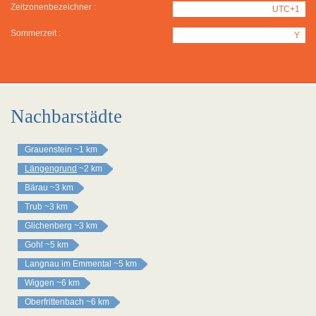
Zeitzonenbezeichner :
UTC+1
Sommerzeit :
Y
Nachbarstädte
Grauenstein
~1 km
Längengrund
~2 km
Bärau
~3 km
Trub
~3 km
Glichenberg
~3 km
Gohl
~5 km
Langnau im Emmental
~5 km
Wiggen
~6 km
Oberfrittenbach
~6 km