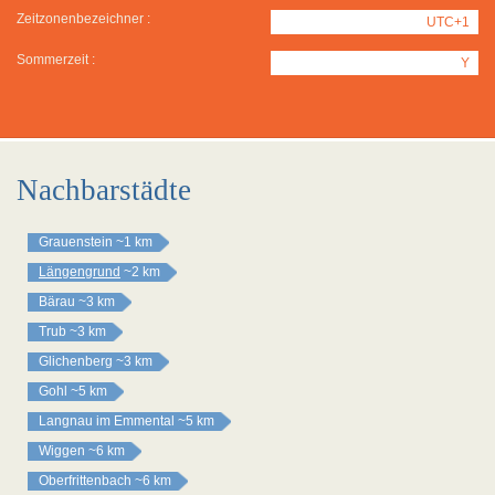
Zeitzonenbezeichner :
UTC+1
Sommerzeit :
Y
Nachbarstädte
Grauenstein
~1 km
Längengrund
~2 km
Bärau
~3 km
Trub
~3 km
Glichenberg
~3 km
Gohl
~5 km
Langnau im Emmental
~5 km
Wiggen
~6 km
Oberfrittenbach
~6 km