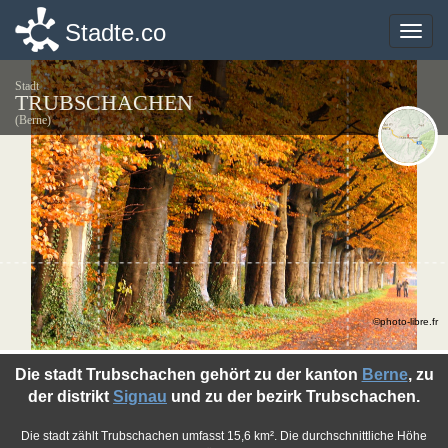
Stadte.co
Stadte.co
Toggle
Toggle
naviga
naviga
Stadt
TRUBSCHACHEN
(Berne)
©photo-libre.fr
Die stadt Trubschachen gehört zu der kanton
Berne
, zu
der distrikt
Signau
und zu der bezirk Trubschachen.
Die stadt zählt Trubschachen umfasst 15,6 km². Die durchschnittliche Höhe