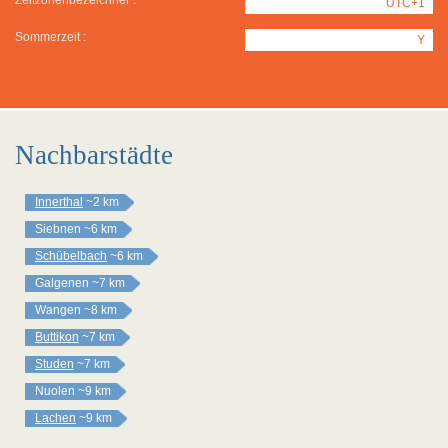
Zeitzonenbezeichner :
UTC+1
Sommerzeit :
Y
Nachbarstädte
Innerthal
~2 km
Siebnen
~6 km
Schübelbach
~6 km
Galgenen
~7 km
Wangen
~8 km
Buttikon
~7 km
Studen
~7 km
Nuolen
~9 km
Lachen
~9 km