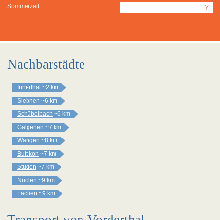
Sommerzeit :
Y
Nachbarstädte
Innerthal
~2 km
Siebnen
~6 km
Schübelbach
~6 km
Galgenen
~7 km
Wangen
~8 km
Buttikon
~7 km
Studen
~7 km
Nuolen
~9 km
Lachen
~9 km
Transport von Vorderthal