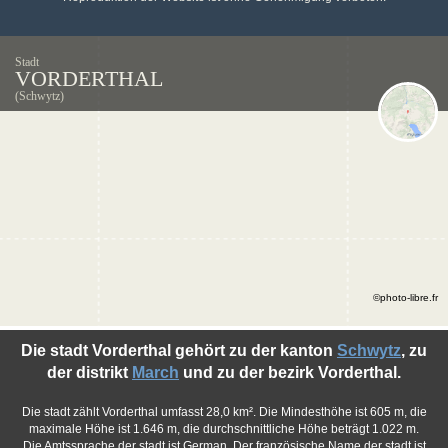
Stadt
VORDERTHAL
(Schwytz)
©photo-libre.fr
Die stadt Vorderthal gehört zu der kanton
Schwytz
, zu
der distrikt
March
und zu der bezirk Vorderthal.
Die stadt zählt Vorderthal umfasst 28,0 km². Die Mindesthöhe ist 605 m, die
maximale Höhe ist 1.646 m, die durchschnittliche Höhe beträgt 1.022 m.
Die Amtssprache der stadt ist German. Der französische Name der stadt ist