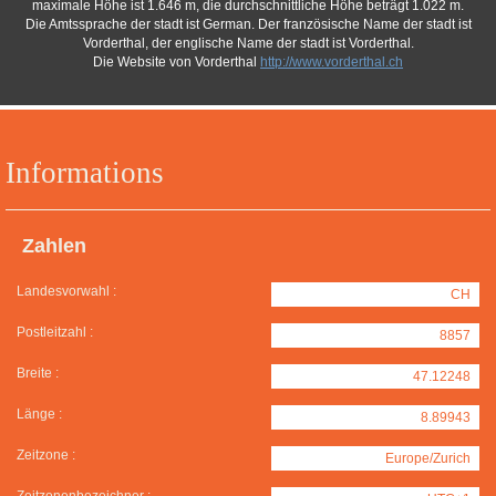
maximale Höhe ist 1.646 m, die durchschnittliche Höhe beträgt 1.022 m.
Die Amtssprache der stadt ist German. Der französische Name der stadt ist
Vorderthal, der englische Name der stadt ist Vorderthal.
Die Website von Vorderthal
http://www.vorderthal.ch
Informations
Zahlen
Landesvorwahl :
CH
Postleitzahl :
8857
Breite :
47.12248
Länge :
8.89943
Zeitzone :
Europe/Zurich