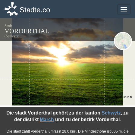
Stadte.co
Stadte.co
Toggle
Toggle
naviga
naviga
Stadt
VORDERTHAL
(Schwytz)
©photo-libre.fr
Die stadt Vorderthal gehört zu der kanton
Schwytz
, zu
der distrikt
March
und zu der bezirk Vorderthal.
Die stadt zählt Vorderthal umfasst 28,0 km². Die Mindesthöhe ist 605 m, die