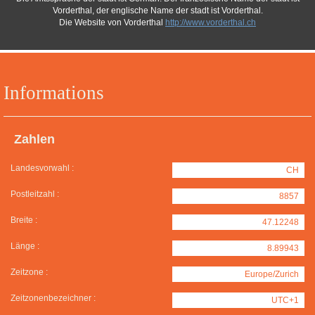
Vorderthal, der englische Name der stadt ist Vorderthal.
Die Website von Vorderthal
http://www.vorderthal.ch
Informations
Zahlen
Landesvorwahl :
CH
Postleitzahl :
8857
Breite :
47.12248
Länge :
8.89943
Zeitzone :
Europe/Zurich
Zeitzonenbezeichner :
UTC+1