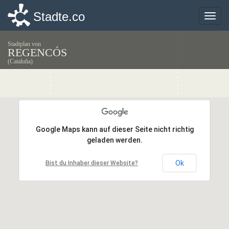
Stadte.co
Stadte.co
Toggle
Toggle
naviga
naviga
Stadtplan von
REGENCÓS
(Cataluña)
Google Maps kann auf dieser Seite nicht richtig
Google Maps kann auf dieser Seite nicht richtig
geladen werden.
geladen werden.
Ok
Ok
Bist du Inhaber dieser Website?
Bist du Inhaber dieser Website?