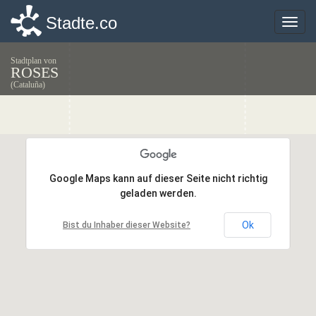
Stadte.co
Stadte.co
Toggle
Toggle
naviga
naviga
Stadtplan von
ROSES
(Cataluña)
Google Maps kann auf dieser Seite nicht richtig
Google Maps kann auf dieser Seite nicht richtig
geladen werden.
geladen werden.
Ok
Ok
Bist du Inhaber dieser Website?
Bist du Inhaber dieser Website?