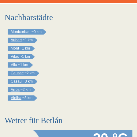
Nachbarstädte
Montcorbau
~0 km
Aubert
~1 km
Mont
~1 km
Vilac
~1 km
Vila
~1 km
Gausac
~2 km
Casau
~3 km
Arrós
~2 km
Vielha
~3 km
Wetter für Betlán