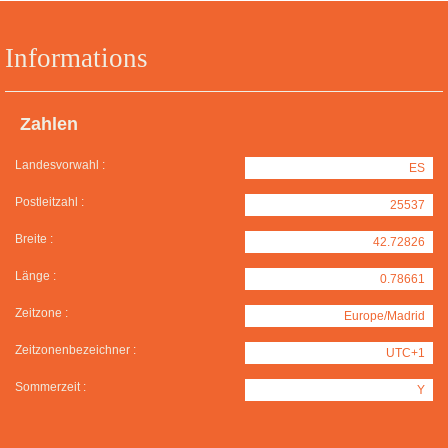
Informations
Zahlen
Landesvorwahl :
ES
Postleitzahl :
25537
Breite :
42.72826
Länge :
0.78661
Zeitzone :
Europe/Madrid
Zeitzonenbezeichner :
UTC+1
Sommerzeit :
Y