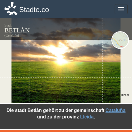
Stadte.co
Stadte.co
Toggle
Toggle
naviga
naviga
Stadt
BETLÁN
(Cataluña)
©photo-libre.fr
Die stadt Betlán gehört zu der gemeinschaft
Cataluña
und zu der provinz
Lleida
.