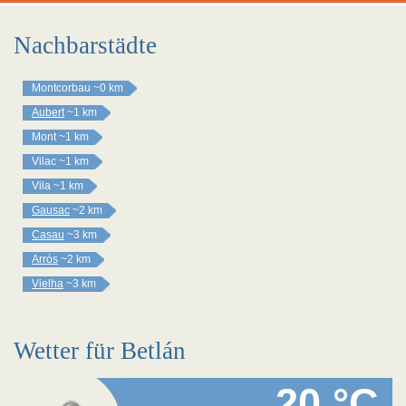
Nachbarstädte
Montcorbau
~0 km
Aubert
~1 km
Mont
~1 km
Vilac
~1 km
Vila
~1 km
Gausac
~2 km
Casau
~3 km
Arrós
~2 km
Vielha
~3 km
Wetter für Betlán
20 °C