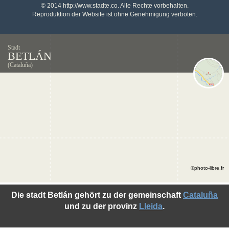
© 2014 http://www.stadte.co. Alle Rechte vorbehalten.
Reproduktion der Website ist ohne Genehmigung verboten.
Stadt
BETLÁN
(Cataluña)
©photo-libre.fr
Die stadt Betlán gehört zu der gemeinschaft
Cataluña
und zu der provinz
Lleida
.