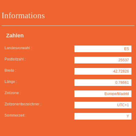
Informations
Zahlen
Landesvorwahl :
ES
Postleitzahl :
25537
Breite :
42.72826
Länge :
0.78661
Zeitzone :
Europe/Madrid
Zeitzonenbezeichner :
UTC+1
Sommerzeit :
Y