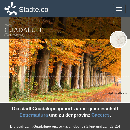
Stadte.co
Stadte.co
Toggle
Toggle
naviga
naviga
Stadt
GUADALUPE
(Extremadura)
©photo-libre.fr
Die stadt Guadalupe gehört zu der gemeinschaft
Extremadura
und zu der provinz
Cáceres
.
Die stadt zählt Guadalupe erstreckt sich über 68,2 km² und zälht 2.114