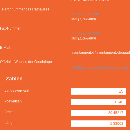
EXTREMADURA UNIDA
Telefonnummer des Rathauses
+(34) 927367006
tarif (1,18€/min)
Fax-Nummer
+(34) 927367049
tarif (1,18€/min)
E-Mail
ayuntamiento@ayuntamientodeguad
Offizielle Website der Guadalupe
http://ayuntamientodeguadalupe.es/
Zahlen
Landesvorwahl :
ES
Postleitzahl :
10140
Breite :
39.45217
Länge :
-5.33002