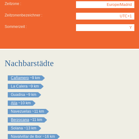
Zeitzone :
Europe/Madrid
Zeitzonenbezeichner :
UTC+1
Sommerzeit :
Y
Nachbarstädte
Cañamero
~9 km
La Calera
~9 km
Guadisa
~9 km
Alía
~10 km
Navezuelas
~11 km
Berzocana
~11 km
Solana
~13 km
Navalvillar de Ibor
~16 km