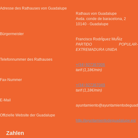
Adresse des Rathauses von Guadalupe
Rathaus von Guadalupe
Avda. conde de baracelona, 2
10140
-
Guadalupe
Bürgermeister
Francisco RodrÍguez MuÑiz
PARTIDO POPULAR-
EXTREMADURA UNIDA
Telefonnummer des Rathauses
+(34) 927367006
tarif (1,18€/min)
Fax-Nummer
+(34) 927367049
tarif (1,18€/min)
E-Mail
ayuntamiento@ayuntamientodeguad
Offizielle Website der Guadalupe
http://ayuntamientodeguadalupe.es/
Zahlen