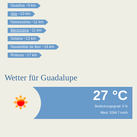
Guadisa
~9 km
Alía
~10 km
Navezuelas
~11 km
Berzocana
~11 km
Solana
~13 km
Navalvillar de Ibor
~16 km
Roturas
~17 km
Wetter für Guadalupe
27 °C
Bedeckungsgrad: 0 %
Wind: SSW 7 km/h