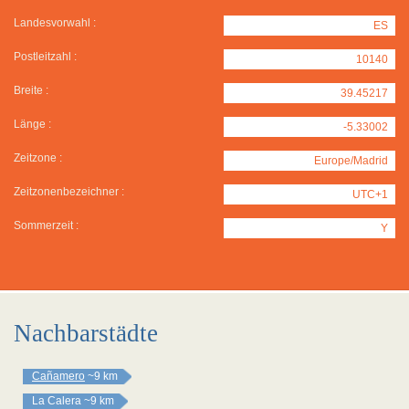
Landesvorwahl :
ES
Postleitzahl :
10140
Breite :
39.45217
Länge :
-5.33002
Zeitzone :
Europe/Madrid
Zeitzonenbezeichner :
UTC+1
Sommerzeit :
Y
Nachbarstädte
Cañamero
~9 km
La Calera
~9 km