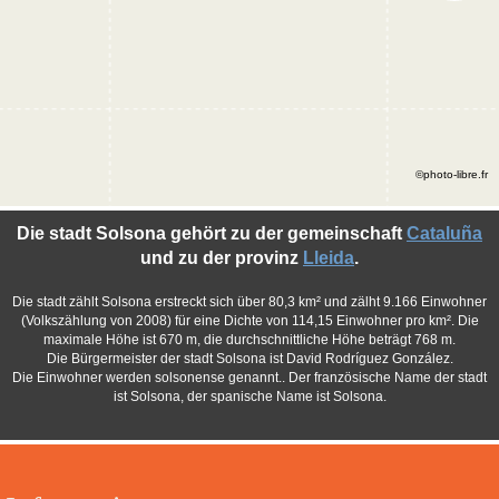
©photo-libre.fr
Die stadt Solsona gehört zu der gemeinschaft
Cataluña
und zu der provinz
Lleida
.
Die stadt zählt Solsona erstreckt sich über 80,3 km² und zälht 9.166 Einwohner
(Volkszählung von 2008) für eine Dichte von 114,15 Einwohner pro km². Die
maximale Höhe ist 670 m, die durchschnittliche Höhe beträgt 768 m.
Die Bürgermeister der stadt Solsona ist David Rodríguez González.
Die Einwohner werden solsonense genannt.. Der französische Name der stadt
ist Solsona, der spanische Name ist Solsona.