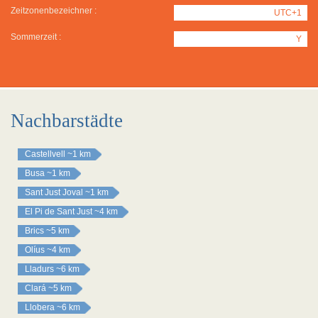
Zeitzonenbezeichner :
UTC+1
Sommerzeit :
Y
Nachbarstädte
Castellvell
~1 km
Busa
~1 km
Sant Just Joval
~1 km
El Pi de Sant Just
~4 km
Brics
~5 km
Olíus
~4 km
Lladurs
~6 km
Clará
~5 km
Llobera
~6 km