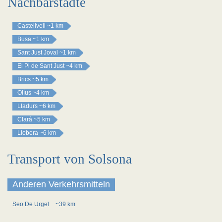
Nachbarstädte
Castellvell
~1 km
Busa
~1 km
Sant Just Joval
~1 km
El Pi de Sant Just
~4 km
Brics
~5 km
Olíus
~4 km
Lladurs
~6 km
Clará
~5 km
Llobera
~6 km
Transport von Solsona
Anderen Verkehrsmitteln
Seo De Urgel
~39 km