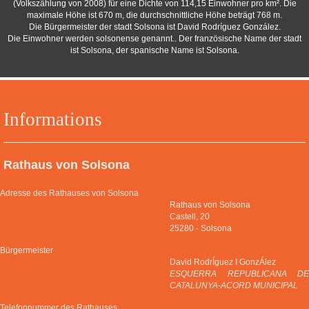
(Volkszählung von 2008) für eine Dichte von 114,15 Einwohner pro km². Die
maximale Höhe ist 670 m, die durchschnittliche Höhe beträgt 768 m.
Die Bürgermeister der stadt Solsona ist David Rodríguez González.
Die Einwohner werden solsonense genannt.. Der französische Name der stadt
ist Solsona, der spanische Name ist Solsona.
Informations
Rathaus von Solsona
Adresse des Rathauses von Solsona
Rathaus von Solsona
Castell, 20
25280
-
Solsona
Bürgermeister
David RodrÍguez I GonzÁlez
ESQUERRA REPUBLICANA DE
CATALUNYA-ACORD MUNICIPAL
Telefonnummer des Rathauses