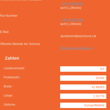
+(34) 973480050
tarif (1,18€/min)
Fax-Nummer
+(34) 973482361
tarif (1,18€/min)
E-Mail
ajuntament@ajsolsona.cat
Offizielle Website der Solsona
http://www.ajsolsona.cat
Zahlen
Landesvorwahl :
ES
Postleitzahl :
25280
Breite :
41.99363
Länge :
1.51770
Zeitzone :
Europe/Madrid