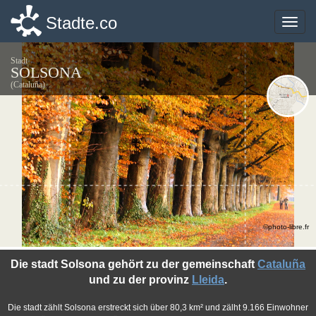
Stadte.co
Stadte.co
Toggle
Toggle
naviga
naviga
Stadt
SOLSONA
(Cataluña)
©photo-libre.fr
Die stadt Solsona gehört zu der gemeinschaft
Cataluña
und zu der provinz
Lleida
.
Die stadt zählt Solsona erstreckt sich über 80,3 km² und zälht 9.166 Einwohner