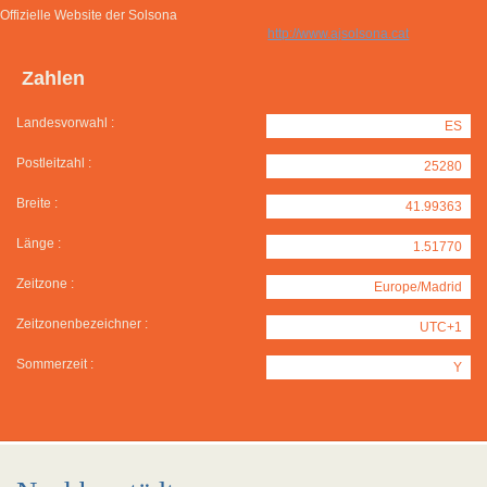
Offizielle Website der Solsona
http://www.ajsolsona.cat
Zahlen
Landesvorwahl :
ES
Postleitzahl :
25280
Breite :
41.99363
Länge :
1.51770
Zeitzone :
Europe/Madrid
Zeitzonenbezeichner :
UTC+1
Sommerzeit :
Y