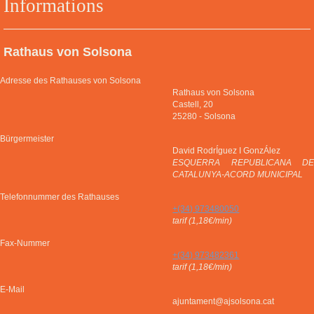
Informations
Rathaus von Solsona
Adresse des Rathauses von Solsona
Rathaus von Solsona
Castell, 20
25280
-
Solsona
Bürgermeister
David RodrÍguez I GonzÁlez
ESQUERRA REPUBLICANA DE
CATALUNYA-ACORD MUNICIPAL
Telefonnummer des Rathauses
+(34) 973480050
tarif (1,18€/min)
Fax-Nummer
+(34) 973482361
tarif (1,18€/min)
E-Mail
ajuntament@ajsolsona.cat