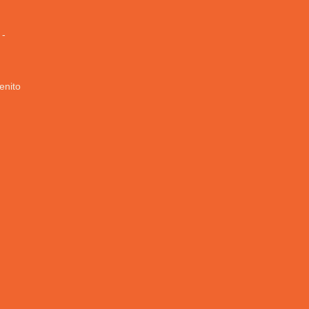
 -
enito