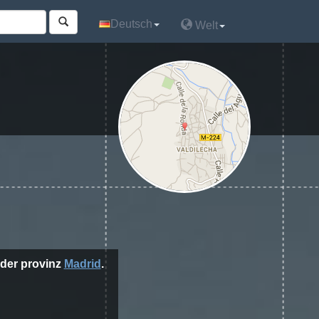
Deutsch
Deutsch
Welt
Welt
der provinz
Madrid
.