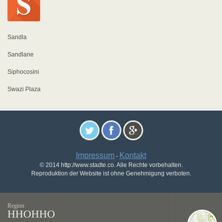
Sandla
Sandlane
Siphocosini
Swazi Plaza
Impressum
Kontakt
-
© 2014 http://www.stadte.co. Alle Rechte vorbehalten.
Reproduktion der Website ist ohne Genehmigung verboten.
Region
HHOHHO