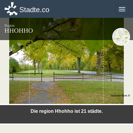
Stadte.co
Stadte.co
Toggle
Toggle
naviga
naviga
Region
HHOHHO
©photo-libre.fr
Die region Hhohho ist 21 städte.