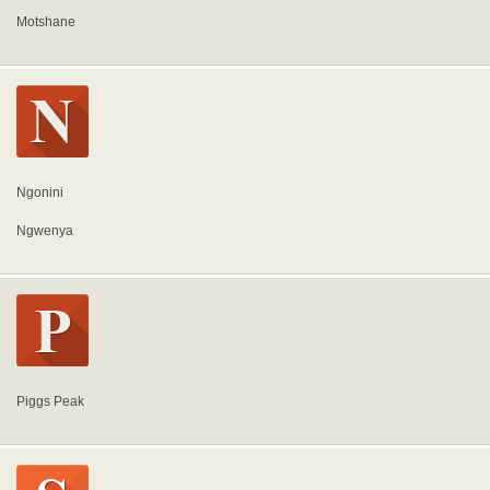
Motshane
Ngonini
Ngwenya
Piggs Peak