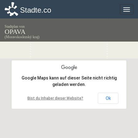
Stadte.co
Stadte.co
Toggle
Toggle
naviga
naviga
Stadtplan von
OPAVA
(Moravskoslezský kraj)
Google Maps kann auf dieser Seite nicht richtig
Google Maps kann auf dieser Seite nicht richtig
geladen werden.
geladen werden.
Ok
Ok
Bist du Inhaber dieser Website?
Bist du Inhaber dieser Website?