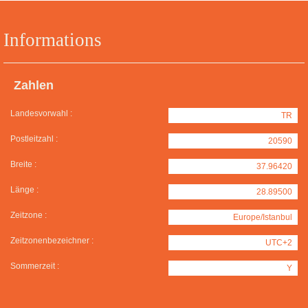
Informations
Zahlen
Landesvorwahl :
TR
Postleitzahl :
20590
Breite :
37.96420
Länge :
28.89500
Zeitzone :
Europe/Istanbul
Zeitzonenbezeichner :
UTC+2
Sommerzeit :
Y