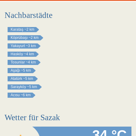
Nachbarstädte
Karataş
~2 km
Köprübaşı
~2 km
Yakayurt
~3 km
Hasköy
~4 km
Tosunlar
~4 km
Aşağı
~5 km
Atatürk
~5 km
Sarayköy
~5 km
Acısu
~6 km
Wetter für Sazak
34 °C