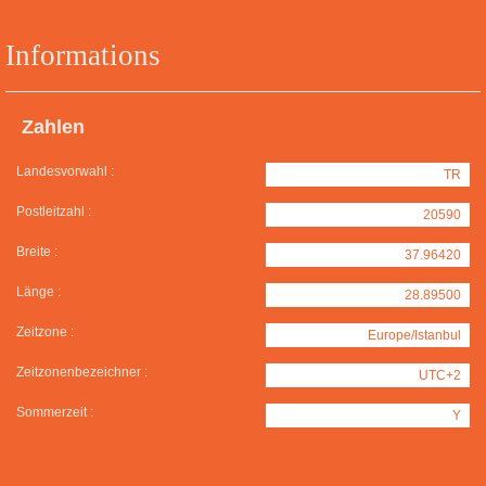
Informations
Zahlen
Landesvorwahl :
TR
Postleitzahl :
20590
Breite :
37.96420
Länge :
28.89500
Zeitzone :
Europe/Istanbul
Zeitzonenbezeichner :
UTC+2
Sommerzeit :
Y