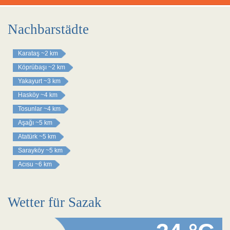
Nachbarstädte
Karataş
~2 km
Köprübaşı
~2 km
Yakayurt
~3 km
Hasköy
~4 km
Tosunlar
~4 km
Aşağı
~5 km
Atatürk
~5 km
Sarayköy
~5 km
Acısu
~6 km
Wetter für Sazak