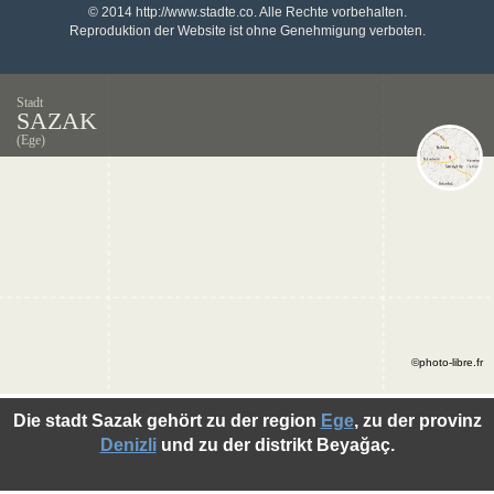
© 2014 http://www.stadte.co. Alle Rechte vorbehalten.
Reproduktion der Website ist ohne Genehmigung verboten.
Stadt
SAZAK
(Ege)
©photo-libre.fr
Die stadt Sazak gehört zu der region
Ege
, zu der provinz
Denizli
und zu der distrikt Beyağaç.