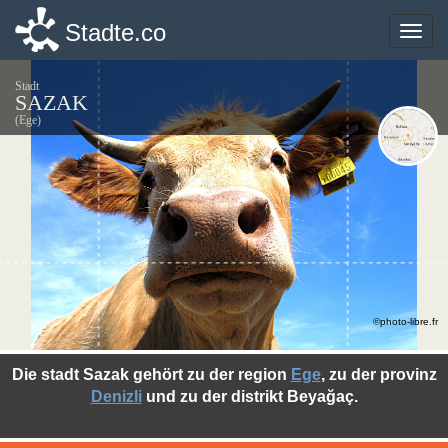
Stadte.co
Stadte.co
Toggle
Toggle
naviga
naviga
Stadt
SAZAK
(Ege)
©photo-libre.fr
Die stadt Sazak gehört zu der region
Ege
, zu der provinz
Denizli
und zu der distrikt Beyağaç.