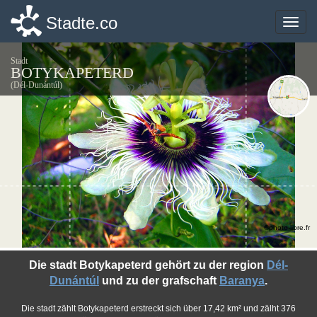
Stadte.co
Stadte.co
Toggle
Toggle
naviga
naviga
Stadt
BOTYKAPETERD
(Dél-Dunántúl)
©photo-libre.fr
Die stadt Botykapeterd gehört zu der region
Dél-
Dunántúl
und zu der grafschaft
Baranya
.
Die stadt zählt Botykapeterd erstreckt sich über 17,42 km² und zälht 376