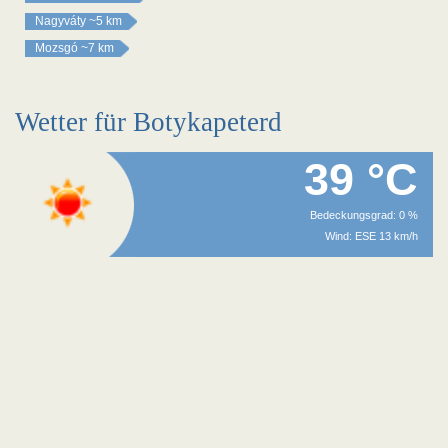
Nagyváty
~5 km
Mozsgó
~7 km
Wetter für Botykapeterd
39 °C
Bedeckungsgrad: 0 %
Wind: ESE 13 km/h