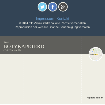
Impressum
Kontakt
-
© 2014 http://www.stadte.co. Alle Rechte vorbehalten.
Reproduktion der Website ist ohne Genehmigung verboten.
Stadt
BOTYKAPETERD
(Dél-Dunántúl)
©photo-libre.fr