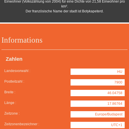
Einwohner (Volkszählung von 2004) für eine Dichte von 21,58 Einwohner pro
km².
Der französische Name der stadt ist Botykapeterd.
Informations
Zahlen
Landesvorwahl :
HU
Postleitzahl :
7900
Breite :
46.04758
Länge :
17.86764
Zeitzone :
Europe/Budapest
Zeitzonenbezeichner :
UTC+1