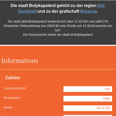
Die stadt Botykapeterd gehört zu der region
Dél-
Dunántúl
und zu der grafschaft
Baranya
.
Die stadt zählt Botykapeterd erstreckt sich über 17,42 km² und zälht 376
Einwohner (Volkszählung von 2004) für eine Dichte von 21,58 Einwohner pro
km².
Der französische Name der stadt ist Botykapeterd.
Informations
Zahlen
Landesvorwahl :
HU
Postleitzahl :
7900
Breite :
46.04758