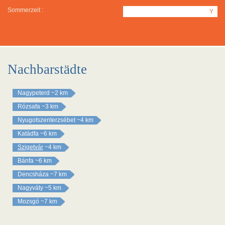
Sommerzeit :
Y
Nachbarstädte
Nagypeterd
~2 km
Rózsafa
~3 km
Nyugotszenterzsébet
~4 km
Katádfa
~6 km
Szigetvár
~4 km
Bánfa
~6 km
Dencsháza
~7 km
Nagyváty
~5 km
Mozsgó
~7 km