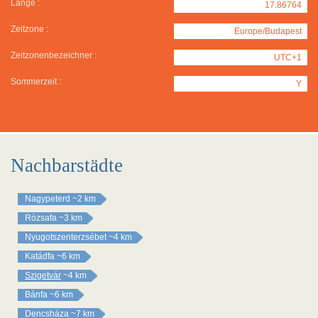
Länge :
17.86764
Zeitzone :
Europe/Budapest
Zeitzonenbezeichner :
UTC+1
Sommerzeit :
Y
Nachbarstädte
Nagypeterd
~2 km
Rózsafa
~3 km
Nyugotszenterzsébet
~4 km
Katádfa
~6 km
Szigetvár
~4 km
Bánfa
~6 km
Dencsháza
~7 km