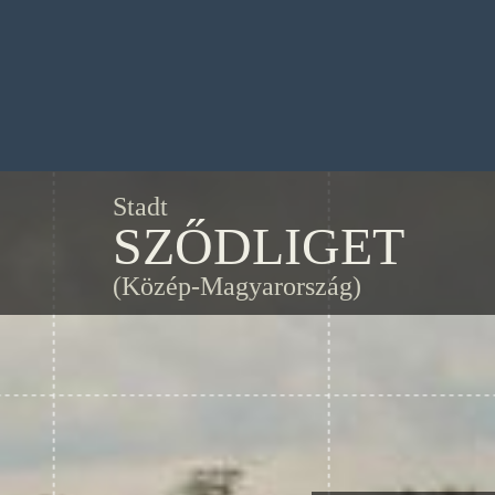
Stadt
SZŐDLIGET
(Közép-Magyarország)