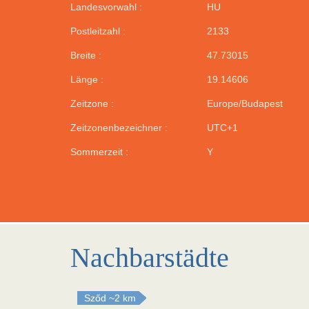
Landesvorwahl :
HU
Postleitzahl :
2133
Breite :
47.73015
Länge :
19.14606
Zeitzone :
Europe/Budapest
Zeitzonenbezeichner :
UTC+1
Sommerzeit :
Y
Nachbarstädte
Sződ
~2 km