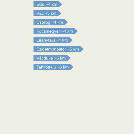
Göd
~4 km
Vác
~5 km
Csörög
~4 km
Pócsmegyer
~4 km
Leányfalu
~4 km
Szigetmonostor
~5 km
Vácduka
~5 km
Tahitótfalu
~6 km