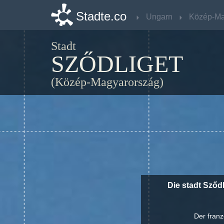
Stadte.co
Stadte.co
Ungarn
Ungarn
Stadt
SZŐDLIGET
(Közép-Magyarország)
Die stadt Sződ
Der franz