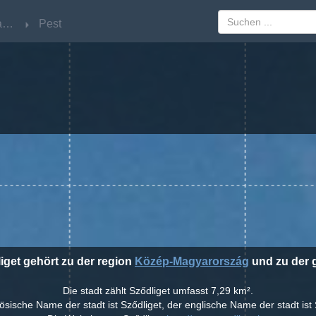
Közép-Magyarország
Közép-Magyarország
Pest
Pest
liget gehört zu der region
Közép-Magyarország
und zu der 
Die stadt zählt Sződliget umfasst 7,29 km².
ösische Name der stadt ist Sződliget, der englische Name der stadt ist 