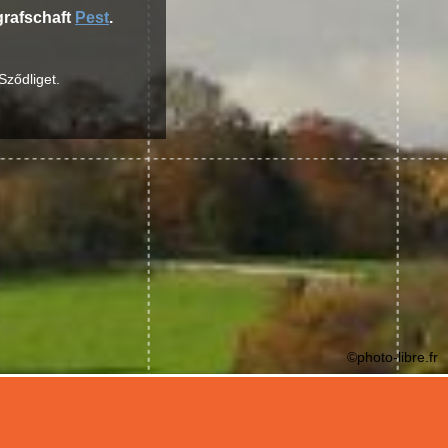
grafschaft
Pest
.
Sződliget.
©photo-libre.fr