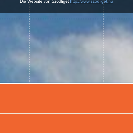
Die Website von Sződliget
http://www.szodliget.hu