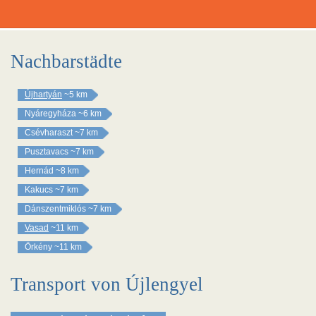
Nachbarstädte
Újhartyán
~5 km
Nyáregyháza
~6 km
Csévharaszt
~7 km
Pusztavacs
~7 km
Hernád
~8 km
Kakucs
~7 km
Dánszentmiklós
~7 km
Vasad
~11 km
Örkény
~11 km
Transport von Újlengyel