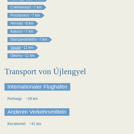
Csévharaszt
~7 km
Pusztavacs
~7 km
Hernád
~8 km
Kakucs
~7 km
Dánszentmiklós
~7 km
Vasad
~11 km
Örkény
~11 km
Transport von Újlengyel
Internationaler Flughafen
Ferihegy
~28 km
Anderen Verkehrsmitteln
Kecskemet
~41 km