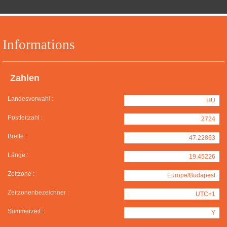
Informations
Zahlen
Landesvorwahl :
HU
Postleitzahl :
2724
Breite :
47.22863
Länge :
19.45226
Zeitzone :
Europe/Budapest
Zeitzonenbezeichner :
UTC+1
Sommerzeit :
Y