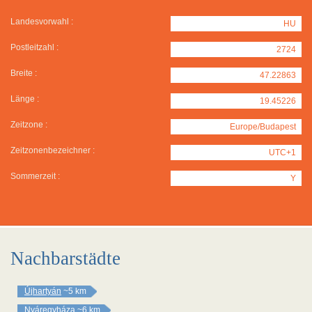
Landesvorwahl :
HU
Postleitzahl :
2724
Breite :
47.22863
Länge :
19.45226
Zeitzone :
Europe/Budapest
Zeitzonenbezeichner :
UTC+1
Sommerzeit :
Y
Nachbarstädte
Újhartyán
~5 km
Nyáregyháza
~6 km