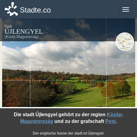
Stadte.co
Stadte.co
Toggle
Toggle
naviga
naviga
Stadt
ÚJLENGYEL
(Közép-Magyarország)
©photo-libre.fr
Die stadt Újlengyel gehört zu der region
Közép-
Magyarország
und zu der grafschaft
Pest
.
Der englische Name der stadt ist Újlengyel.