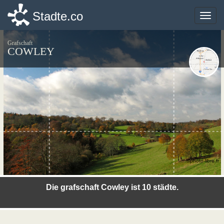
Stadte.co
Stadte.co
Toggle
Toggle
naviga
naviga
Grafschaft
COWLEY
©photo-libre.fr
Die grafschaft Cowley ist 10 städte.