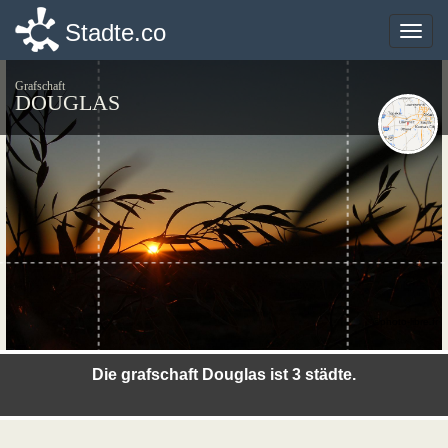
Stadte.co
Stadte.co
Toggle
Toggle
naviga
naviga
Grafschaft
DOUGLAS
©photo-libre.fr
Die grafschaft Douglas ist 3 städte.