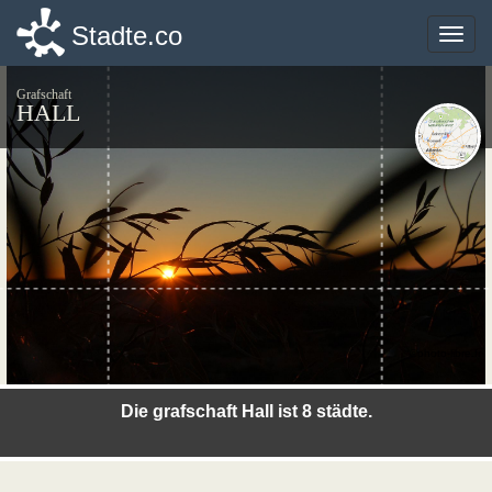
Stadte.co
Stadte.co
Toggle
Toggle
naviga
naviga
Grafschaft
HALL
©photo-libre.fr
Die grafschaft Hall ist 8 städte.