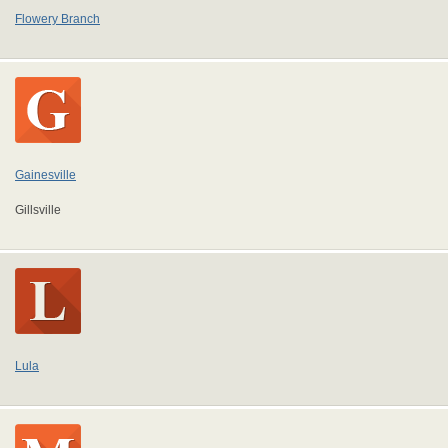
Flowery Branch
Gainesville
Gillsville
Lula