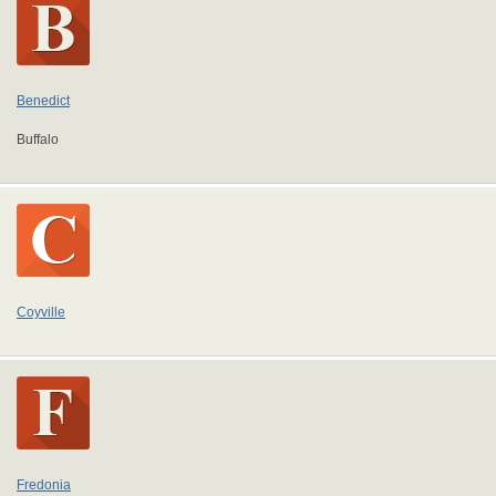
Benedict
Buffalo
Coyville
Fredonia