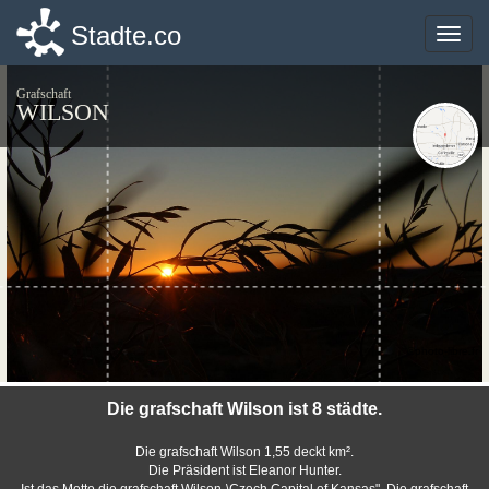
Stadte.co
Stadte.co
Toggle
Toggle
naviga
naviga
Grafschaft
WILSON
©photo-libre.fr
Die grafschaft Wilson ist 8 städte.
Die grafschaft Wilson 1,55 deckt km².
Die Präsident ist Eleanor Hunter.