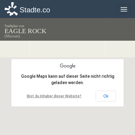
Stadte.co
Stadte.co
Toggle
Toggle
naviga
naviga
Stadtplan von
EAGLE ROCK
(Missouri)
Google Maps kann auf dieser Seite nicht richtig
Google Maps kann auf dieser Seite nicht richtig
geladen werden.
geladen werden.
Ok
Ok
Bist du Inhaber dieser Website?
Bist du Inhaber dieser Website?