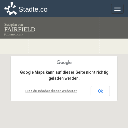
Stadte.co
Stadte.co
Toggle
Toggle
naviga
naviga
Stadtplan von
FAIRFIELD
(Connecticut)
Google Maps kann auf dieser Seite nicht richtig
Google Maps kann auf dieser Seite nicht richtig
geladen werden.
geladen werden.
Ok
Ok
Bist du Inhaber dieser Website?
Bist du Inhaber dieser Website?