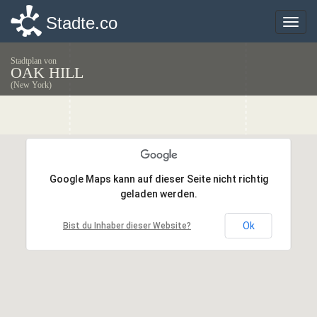
Stadte.co
Stadte.co
Toggle
Toggle
naviga
naviga
Stadtplan von
OAK HILL
(New York)
Google Maps kann auf dieser Seite nicht richtig
Google Maps kann auf dieser Seite nicht richtig
geladen werden.
geladen werden.
Ok
Ok
Bist du Inhaber dieser Website?
Bist du Inhaber dieser Website?