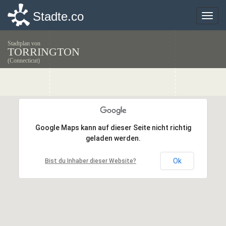
Stadte.co
Stadte.co
Toggle
Toggle
naviga
naviga
Stadtplan von
TORRINGTON
(Connecticut)
Google Maps kann auf dieser Seite nicht richtig
Google Maps kann auf dieser Seite nicht richtig
geladen werden.
geladen werden.
Ok
Ok
Bist du Inhaber dieser Website?
Bist du Inhaber dieser Website?