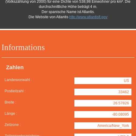
(Volkszählung von 2000) für eine Dichte von 538,98 Einwohner pro km². Die
durchschnittliche Höhe beträgt 4 m.
Der spanische Name ist Atlantis.
Die Website von Atlantis
http://www.atlantisfl.gov
Informations
Zahlen
Landesvorwahl :
US
Postleitzahl :
33462
Breite :
26.57826
Länge :
-80.08095
Zeitzone :
America/New_York