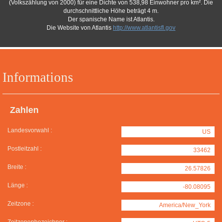
(Volkszählung von 2000) für eine Dichte von 538,98 Einwohner pro km². Die
durchschnittliche Höhe beträgt 4 m.
Der spanische Name ist Atlantis.
Die Website von Atlantis
http://www.atlantisfl.gov
Informations
Zahlen
Landesvorwahl :
US
Postleitzahl :
33462
Breite :
26.57826
Länge :
-80.08095
Zeitzone :
America/New_York