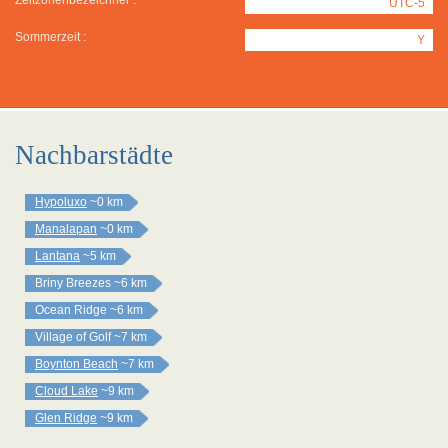
Zeitzonenbezeichner :
UTC-5
Sommerzeit :
Y
Nachbarstädte
Hypoluxo
~0 km
Manalapan
~0 km
Lantana
~5 km
Briny Breezes
~6 km
Ocean Ridge
~6 km
Village of Golf
~7 km
Boynton Beach
~7 km
Cloud Lake
~9 km
Glen Ridge
~9 km