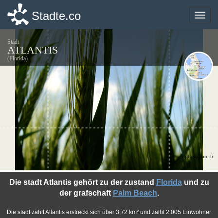
Stadte.co
Stadte.co
Toggle
Toggle
naviga
naviga
Stadt
ATLANTIS
(Florida)
©photo-libre.fr
Die stadt Atlantis gehört zu der zustand
Florida
und zu
der grafschaft
Palm Beach
.
Die stadt zählt Atlantis erstreckt sich über 3,72 km² und zälht 2.005 Einwohner