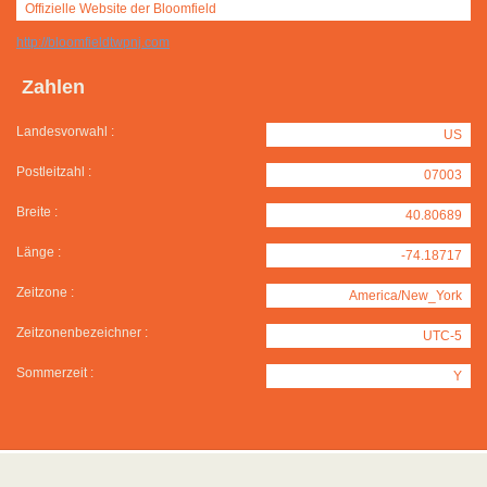
Offizielle Website der Bloomfield
http://bloomfieldtwpnj.com
Zahlen
Landesvorwahl :
US
Postleitzahl :
07003
Breite :
40.80689
Länge :
-74.18717
Zeitzone :
America/New_York
Zeitzonenbezeichner :
UTC-5
Sommerzeit :
Y