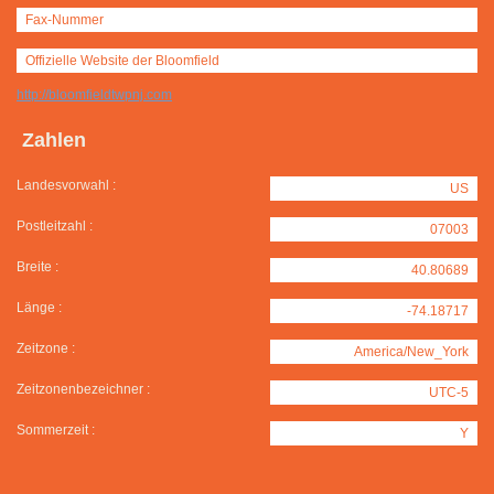
Fax-Nummer
Offizielle Website der Bloomfield
http://bloomfieldtwpnj.com
Zahlen
Landesvorwahl :
US
Postleitzahl :
07003
Breite :
40.80689
Länge :
-74.18717
Zeitzone :
America/New_York
Zeitzonenbezeichner :
UTC-5
Sommerzeit :
Y