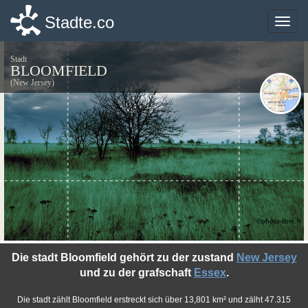
Stadte.co
Stadte.co
Toggle
Toggle
naviga
naviga
Stadt
BLOOMFIELD
(New Jersey)
©photo-libre.fr
Die stadt Bloomfield gehört zu der zustand
New Jersey
und zu der grafschaft
Essex
.
Die stadt zählt Bloomfield erstreckt sich über 13,801 km² und zälht 47.315