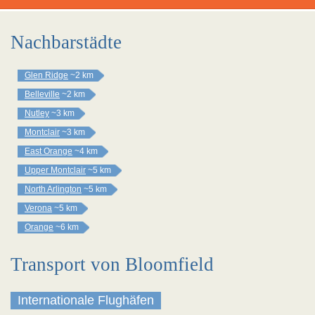
Nachbarstädte
Glen Ridge
~2 km
Belleville
~2 km
Nutley
~3 km
Montclair
~3 km
East Orange
~4 km
Upper Montclair
~5 km
North Arlington
~5 km
Verona
~5 km
Orange
~6 km
Transport von Bloomfield
Internationale Flughäfen