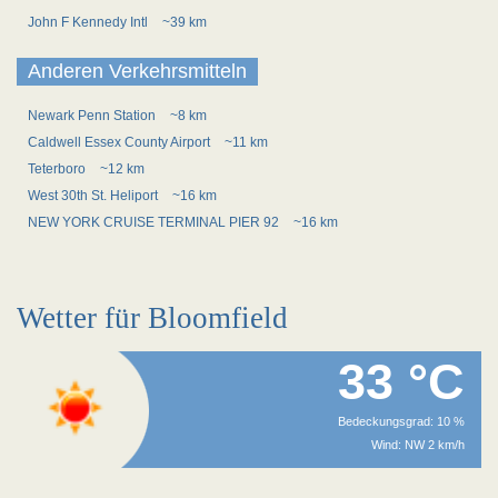
John F Kennedy Intl
~39 km
Anderen Verkehrsmitteln
Newark Penn Station
~8 km
Caldwell Essex County Airport
~11 km
Teterboro
~12 km
West 30th St. Heliport
~16 km
NEW YORK CRUISE TERMINAL PIER 92
~16 km
Wetter für Bloomfield
33 °C
Bedeckungsgrad: 10 %
Wind: NW 2 km/h