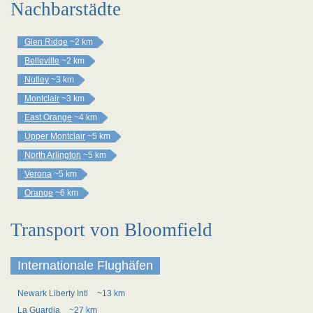
Nachbarstädte
Glen Ridge
~2 km
Belleville
~2 km
Nutley
~3 km
Montclair
~3 km
East Orange
~4 km
Upper Montclair
~5 km
North Arlington
~5 km
Verona
~5 km
Orange
~6 km
Transport von Bloomfield
Internationale Flughäfen
Newark Liberty Intl
~13 km
La Guardia
~27 km