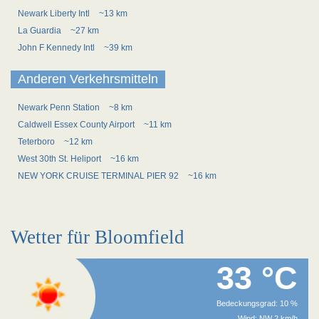
Newark Liberty Intl
~13 km
La Guardia
~27 km
John F Kennedy Intl
~39 km
Anderen Verkehrsmitteln
Newark Penn Station
~8 km
Caldwell Essex County Airport
~11 km
Teterboro
~12 km
West 30th St. Heliport
~16 km
NEW YORK CRUISE TERMINAL PIER 92
~16 km
Wetter für Bloomfield
33 °C
Bedeckungsgrad: 10 %
Wind: NW 2 km/h