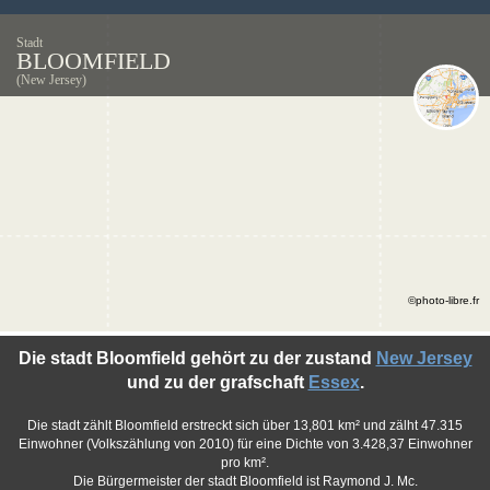
Stadt
BLOOMFIELD
(New Jersey)
©photo-libre.fr
Die stadt Bloomfield gehört zu der zustand
New Jersey
und zu der grafschaft
Essex
.
Die stadt zählt Bloomfield erstreckt sich über 13,801 km² und zälht 47.315
Einwohner (Volkszählung von 2010) für eine Dichte von 3.428,37 Einwohner
pro km².
Die Bürgermeister der stadt Bloomfield ist Raymond J. Mc.