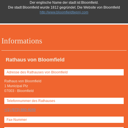
Der englische Name der stadt ist Bloomfield.
Die stadt Bloomfield wurde 1812 gegründet. Die Website von Bloomfield
http://www.bloomfieldtwpnj.com
Informations
Rathaus von Bloomfield
Adresse des Rathauses von Bloomfield
Rathaus von Bloomfield
1 Municipal Plz
07003
-
Bloomfield
Telefonnummer des Rathauses
+(1) (973) 680-4049
Fax-Nummer