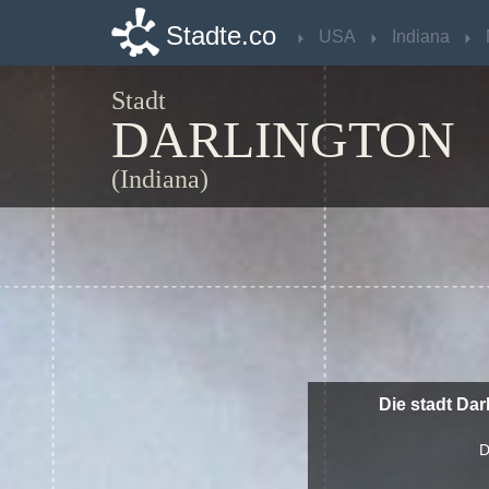
Stadte.co
Stadte.co
USA
USA
Indiana
Indiana
Stadt
DARLINGTON
(Indiana)
Die stadt Dar
D