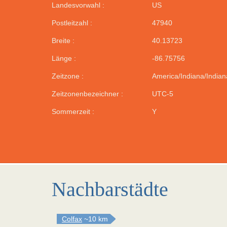
Landesvorwahl :
US
Postleitzahl :
47940
Breite :
40.13723
Länge :
-86.75756
Zeitzone :
America/Indiana/Indian
Zeitzonenbezeichner :
UTC-5
Sommerzeit :
Y
Nachbarstädte
Colfax
~10 km