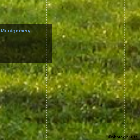
t
Montgomery
.
t.
©photo-libre.fr