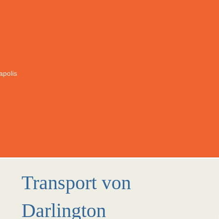
apolis
Transport von
Darlington