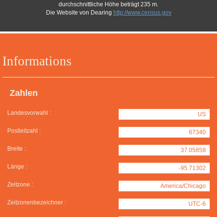
durchschnittliche Höhe beträgt 235 m.
Die Website von Dearing
http://www.census.gov
Informations
Zahlen
Landesvorwahl :
US
Postleitzahl :
67340
Breite :
37.05858
Länge :
-95.71302
Zeitzone :
America/Chicago
Zeitzonenbezeichner :
UTC-6