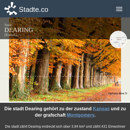
Stadte.co
Stadte.co
Toggle
Toggle
naviga
naviga
Stadt
DEARING
(Kansas)
©photo-libre.fr
Die stadt Dearing gehört zu der zustand
Kansas
und zu
der grafschaft
Montgomery
.
Die stadt zählt Dearing erstreckt sich über 3,94 km² und zälht 431 Einwohner