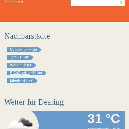
Sommerzeit :
Y
Nachbarstädte
Coffeyville
~7 km
Tyro
~10 km
Wann
~15 km
S Coffeyville
~14 km
Liberty
~15 km
Wetter für Dearing
31 °C
Bedeckungsgrad: 61 %