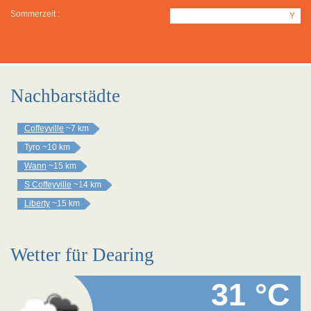
Sommerzeit :
Y
Nachbarstädte
Coffeyville
~7 km
Tyro
~10 km
Wann
~15 km
S Coffeyville
~14 km
Liberty
~15 km
Wetter für Dearing
31 °C