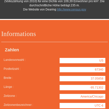
(Volkszählung von 2010) für eine Dichte von 109,39 Einwohner pro km². Die
durchschnittliche Höhe beträgt 235 m.
Die Website von Dearing
http://www.census.gov
Informations
Zahlen
Landesvorwahl :
US
Postleitzahl :
67340
Breite :
37.05858
Länge :
-95.71302
Zeitzone :
America/Chicago
Zeitzonenbezeichner :
UTC-6