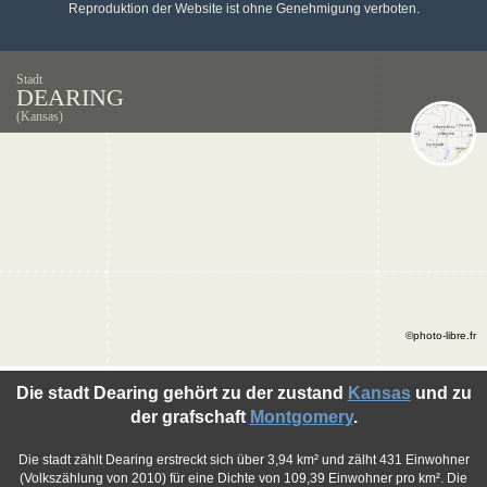
Reproduktion der Website ist ohne Genehmigung verboten.
Stadt
DEARING
(Kansas)
©photo-libre.fr
Die stadt Dearing gehört zu der zustand
Kansas
und zu
der grafschaft
Montgomery
.
Die stadt zählt Dearing erstreckt sich über 3,94 km² und zälht 431 Einwohner
(Volkszählung von 2010) für eine Dichte von 109,39 Einwohner pro km². Die