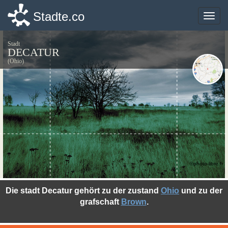
Stadte.co
Stadte.co
Toggle
Toggle
naviga
naviga
Stadt
DECATUR
(Ohio)
©photo-libre.fr
Die stadt Decatur gehört zu der zustand
Ohio
und zu der
grafschaft
Brown
.