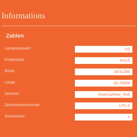
Informations
Zahlen
Landesvorwahl :
US
Postleitzahl :
45115
Breite :
38.81386
Länge :
-83.70009
Zeitzone :
America/New_York
Zeitzonenbezeichner :
UTC-5
Sommerzeit :
Y