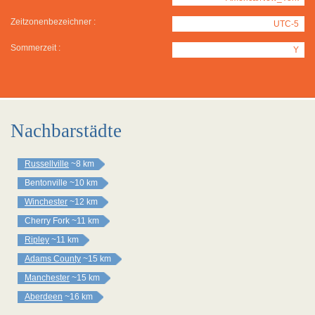
Zeitzonenbezeichner :
UTC-5
Sommerzeit :
Y
Nachbarstädte
Russellville
~8 km
Bentonville
~10 km
Winchester
~12 km
Cherry Fork
~11 km
Ripley
~11 km
Adams County
~15 km
Manchester
~15 km
Aberdeen
~16 km