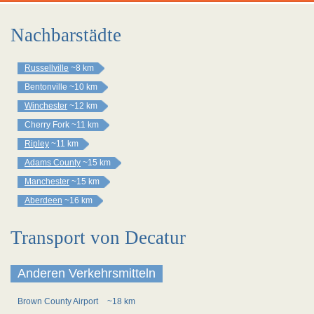
Nachbarstädte
Russellville
~8 km
Bentonville
~10 km
Winchester
~12 km
Cherry Fork
~11 km
Ripley
~11 km
Adams County
~15 km
Manchester
~15 km
Aberdeen
~16 km
Transport von Decatur
Anderen Verkehrsmitteln
Brown County Airport
~18 km