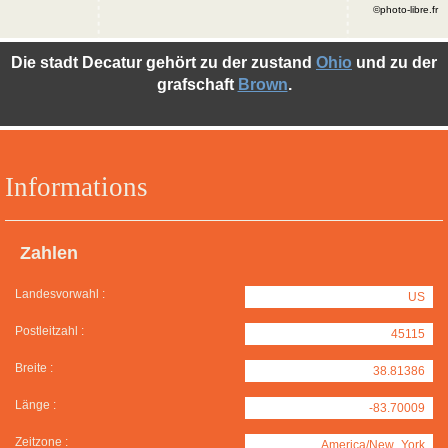
©photo-libre.fr
Die stadt Decatur gehört zu der zustand
Ohio
und zu der
grafschaft
Brown
.
Informations
Zahlen
Landesvorwahl :
US
Postleitzahl :
45115
Breite :
38.81386
Länge :
-83.70009
Zeitzone :
America/New_York