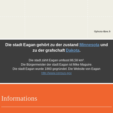
©photo-libre.fr
Die stadt Eagan gehört zu der zustand
Minnesota
und
zu der grafschaft
Dakota
.
Die stadt zählt Eagan umfasst 86,58 km².
Die Bürgermeister der stadt Eagan ist Mike Maguire.
Die stadt Eagan wurde 1860 gegründet. Die Website von Eagan
http://www.census.gov
Informations