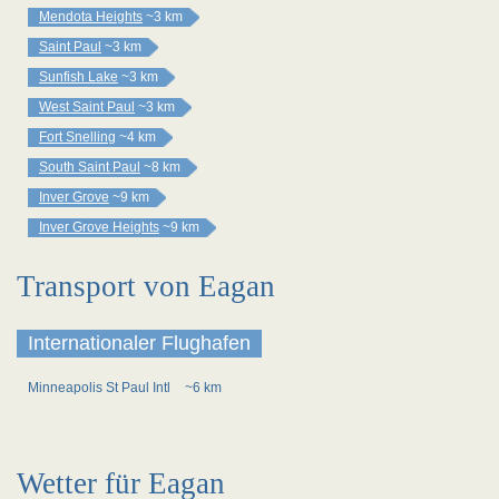
Mendota Heights
~3 km
Saint Paul
~3 km
Sunfish Lake
~3 km
West Saint Paul
~3 km
Fort Snelling
~4 km
South Saint Paul
~8 km
Inver Grove
~9 km
Inver Grove Heights
~9 km
Transport von Eagan
Internationaler Flughafen
Minneapolis St Paul Intl
~6 km
Wetter für Eagan