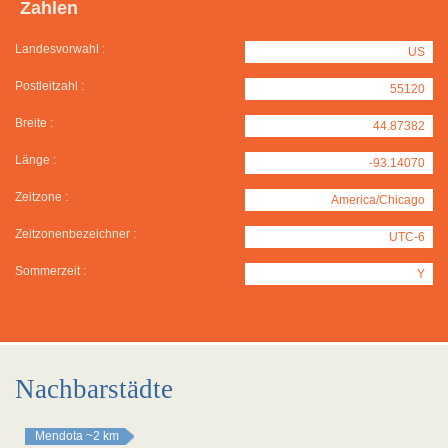
Zahlen
Landesvorwahl :
US
Postleitzahl :
55120
Breite :
44.87382
Länge :
-93.14070
Zeitzone :
America/Chicago
Zeitzonenbezeichner :
UTC-6
Sommerzeit :
Y
Nachbarstädte
Mendota
~2 km