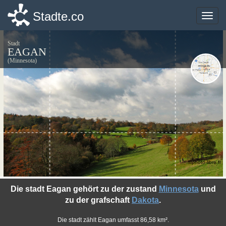
Stadte.co
Stadte.co
Toggle
Toggle
naviga
naviga
Stadt
EAGAN
(Minnesota)
©photo-libre.fr
Die stadt Eagan gehört zu der zustand
Minnesota
und
zu der grafschaft
Dakota
.
Die stadt zählt Eagan umfasst 86,58 km².