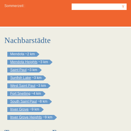
Sommerzeit :
Y
Nachbarstädte
Mendota
~2 km
Mendota Heights
~3 km
Saint Paul
~3 km
Sunfish Lake
~3 km
West Saint Paul
~3 km
Fort Snelling
~4 km
South Saint Paul
~8 km
Inver Grove
~9 km
Inver Grove Heights
~9 km