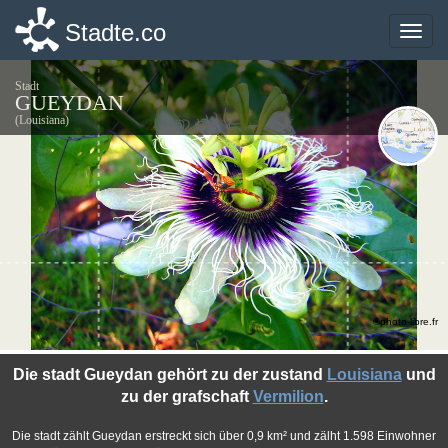
Stadte.co
Stadte.co
Toggle
Toggle
naviga
naviga
Stadt
GUEYDAN
(Louisiana)
©photo-libre.fr
Die stadt Gueydan gehört zu der zustand
Louisiana
und
zu der grafschaft
Vermilion
.
Die stadt zählt Gueydan erstreckt sich über 0,9 km² und zälht 1.598 Einwohner