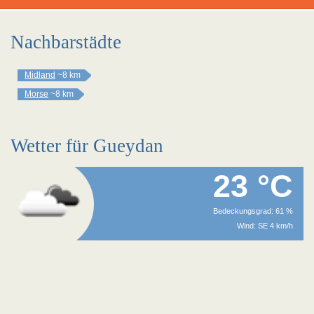
Nachbarstädte
Midland
~8 km
Morse
~8 km
Wetter für Gueydan
23 °C
Bedeckungsgrad: 61 %
Wind: SE 4 km/h