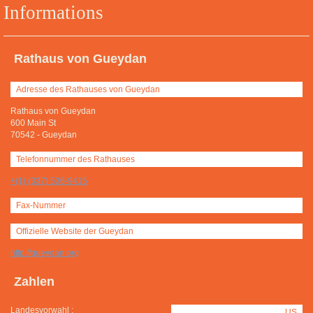
Informations
Rathaus von Gueydan
Adresse des Rathauses von Gueydan
Rathaus von Gueydan
600 Main St
70542
-
Gueydan
Telefonnummer des Rathauses
+(1) (337) 536-9415
Fax-Nummer
Offizielle Website der Gueydan
http://gueydan.org
Zahlen
Landesvorwahl :
US