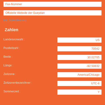
Fax-Nummer
Offizielle Website der Gueydan
http://gueydan.org
Zahlen
Landesvorwahl :
US
Postleitzahl :
70542
Breite :
30.02705
Länge :
-92.50832
Zeitzone :
America/Chicago
Zeitzonenbezeichner :
UTC-6
Sommerzeit :
Y