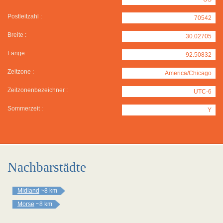
Postleitzahl :
70542
Breite :
30.02705
Länge :
-92.50832
Zeitzone :
America/Chicago
Zeitzonenbezeichner :
UTC-6
Sommerzeit :
Y
Nachbarstädte
Midland
~8 km
Morse
~8 km