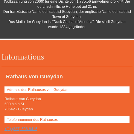
(Volkszählung von 2000) für eine Dichte von 1.775,56 Einwohner pro km². Die
durchschnittliche Höhe beträgt 21 m.
Der französische Name der stadt ist Gueydan, der englische Name der stadt ist
Town of Gueydan.
Das Motto der Gueydan ist "Duck Capital of America". Die stadt Gueydan
wurde 1884 gegründet.
Informations
Rathaus von Gueydan
Adresse des Rathauses von Gueydan
Rathaus von Gueydan
600 Main St
70542
-
Gueydan
Telefonnummer des Rathauses
+(1) (337) 536-9415