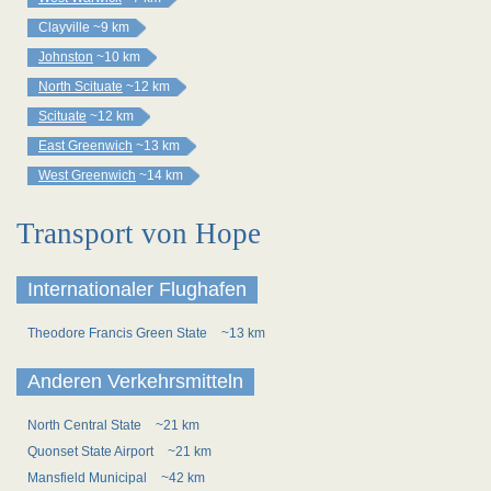
Clayville
~9 km
Johnston
~10 km
North Scituate
~12 km
Scituate
~12 km
East Greenwich
~13 km
West Greenwich
~14 km
Transport von Hope
Internationaler Flughafen
Theodore Francis Green State
~13 km
Anderen Verkehrsmitteln
North Central State
~21 km
Quonset State Airport
~21 km
Mansfield Municipal
~42 km