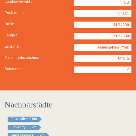
Landesvorwahl :
US
Postleitzahl :
02831
Breite :
41.74200
Länge :
-71.57330
Zeitzone :
America/New_York
Zeitzonenbezeichner :
UTC-5
Sommerzeit :
Y
Nachbarstädte
Fiskeville
~2 km
Coventry
~6 km
West Warwick
~7 km