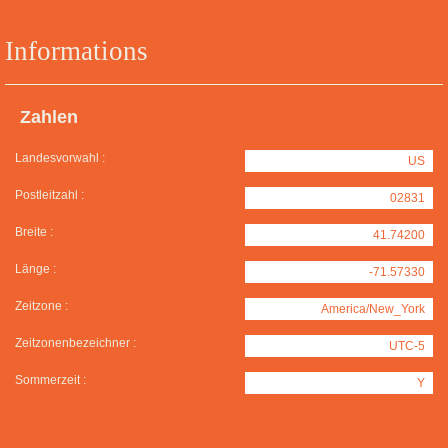
Informations
Zahlen
Landesvorwahl :
US
Postleitzahl :
02831
Breite :
41.74200
Länge :
-71.57330
Zeitzone :
America/New_York
Zeitzonenbezeichner :
UTC-5
Sommerzeit :
Y