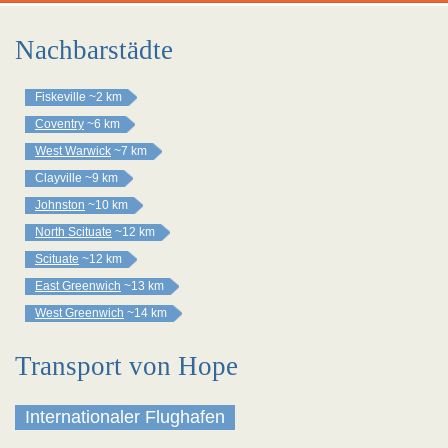
Nachbarstädte
Fiskeville
~2 km
Coventry
~6 km
West Warwick
~7 km
Clayville
~9 km
Johnston
~10 km
North Scituate
~12 km
Scituate
~12 km
East Greenwich
~13 km
West Greenwich
~14 km
Transport von Hope
Internationaler Flughafen