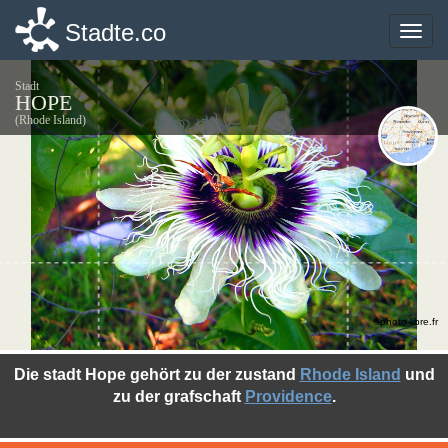
Stadte.co
Stadte.co
Toggle
Toggle
naviga
naviga
Stadt
HOPE
(Rhode Island)
©photo-libre.fr
Die stadt Hope gehört zu der zustand
Rhode Island
und
zu der grafschaft
Providence
.