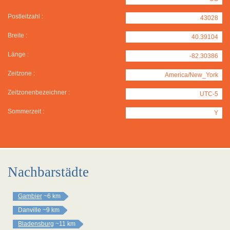
Postleitzahl :
43028
Breite :
40.39104
Länge :
-82.30386
Zeitzone :
America/New_York
Zeitzonenbezeichner :
UTC-5
Sommerzeit :
Y
Nachbarstädte
Gambier
~6 km
Danville
~9 km
Bladensburg
~11 km