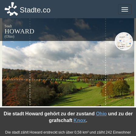
Stadte.co
Stadte.co
Toggle
Toggle
naviga
naviga
Stadt
HOWARD
(Ohio)
©photo-libre.fr
Die stadt Howard gehört zu der zustand
Ohio
und zu der
grafschaft
Knox
.
Die stadt zählt Howard erstreckt sich über 0,58 km² und zälht 242 Einwohner