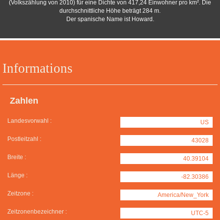
(Volkszählung von 2010) für eine Dichte von 417,24 Einwohner pro km². Die
durchschnittliche Höhe beträgt 284 m.
Der spanische Name ist Howard.
Informations
Zahlen
Landesvorwahl :
US
Postleitzahl :
43028
Breite :
40.39104
Länge :
-82.30386
Zeitzone :
America/New_York
Zeitzonenbezeichner :
UTC-5