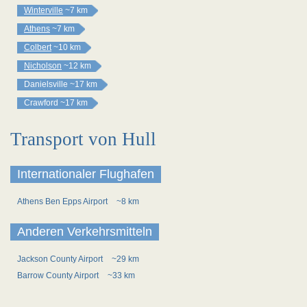
Winterville
~7 km
Athens
~7 km
Colbert
~10 km
Nicholson
~12 km
Danielsville
~17 km
Crawford
~17 km
Transport von Hull
Internationaler Flughafen
Athens Ben Epps Airport
~8 km
Anderen Verkehrsmitteln
Jackson County Airport
~29 km
Barrow County Airport
~33 km