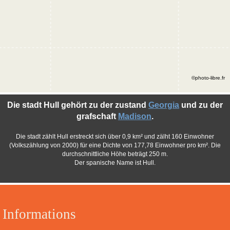
©photo-libre.fr
Die stadt Hull gehört zu der zustand
Georgia
und zu der
grafschaft
Madison
.
Die stadt zählt Hull erstreckt sich über 0,9 km² und zälht 160 Einwohner
(Volkszählung von 2000) für eine Dichte von 177,78 Einwohner pro km². Die
durchschnittliche Höhe beträgt 250 m.
Der spanische Name ist Hull.
Informations