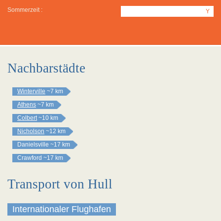
Sommerzeit :
Y
Nachbarstädte
Winterville
~7 km
Athens
~7 km
Colbert
~10 km
Nicholson
~12 km
Danielsville
~17 km
Crawford
~17 km
Transport von Hull
Internationaler Flughafen