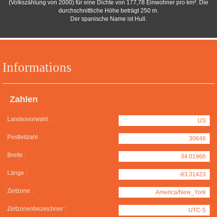
(Volkszählung von 2000) für eine Dichte von 177,78 Einwohner pro km². Die
durchschnittliche Höhe beträgt 250 m.
Der spanische Name ist Hull.
Informations
Zahlen
Landesvorwahl :
US
Postleitzahl :
30646
Breite :
34.01966
Länge :
-83.31423
Zeitzone :
America/New_York
Zeitzonenbezeichner :
UTC-5