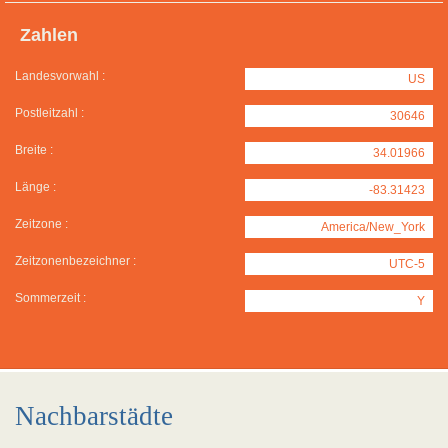
Zahlen
Landesvorwahl :
US
Postleitzahl :
30646
Breite :
34.01966
Länge :
-83.31423
Zeitzone :
America/New_York
Zeitzonenbezeichner :
UTC-5
Sommerzeit :
Y
Nachbarstädte