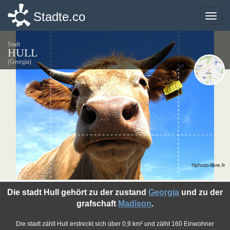
Stadte.co
Stadte.co
Toggle
Toggle
naviga
naviga
Stadt
HULL
(Georgia)
©photo-libre.fr
Die stadt Hull gehört zu der zustand
Georgia
und zu der
grafschaft
Madison
.
Die stadt zählt Hull erstreckt sich über 0,9 km² und zälht 160 Einwohner