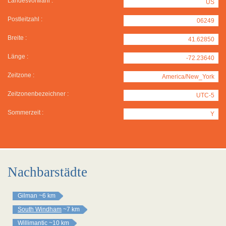
Landesvorwahl :
US
Postleitzahl :
06249
Breite :
41.62850
Länge :
-72.23640
Zeitzone :
America/New_York
Zeitzonenbezeichner :
UTC-5
Sommerzeit :
Y
Nachbarstädte
Gilman
~6 km
South Windham
~7 km
Willimantic
~10 km