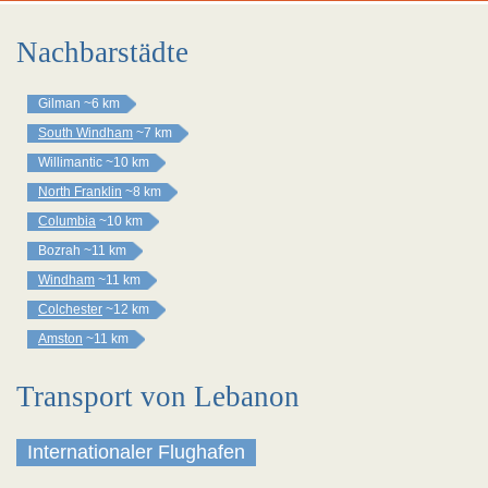
Nachbarstädte
Gilman
~6 km
South Windham
~7 km
Willimantic
~10 km
North Franklin
~8 km
Columbia
~10 km
Bozrah
~11 km
Windham
~11 km
Colchester
~12 km
Amston
~11 km
Transport von Lebanon
Internationaler Flughafen