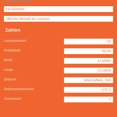
+(1) (860) 642-7222
Fax-Nummer
Offizielle Website der Lebanon
Zahlen
Landesvorwahl :
US
Postleitzahl :
06249
Breite :
41.62850
Länge :
-72.23640
Zeitzone :
America/New_York
Zeitzonenbezeichner :
UTC-5
Sommerzeit :
Y