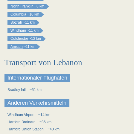
North Franklin
~8 km
Columbia
~10 km
Bozrah
~11 km
Windham
~11 km
Colchester
~12 km
Amston
~11 km
Transport von Lebanon
Internationaler Flughafen
Bradley Intl
~51 km
Anderen Verkehrsmitteln
Windham Airport
~14 km
Hartford Brainard
~36 km
Hartford Union Station
~40 km