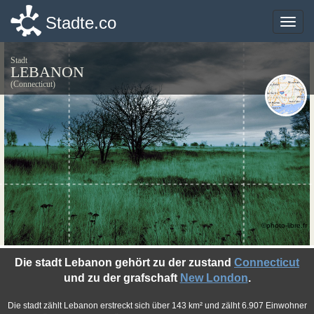
Stadte.co
Stadte.co
Toggle
Toggle
naviga
naviga
Stadt
LEBANON
(Connecticut)
©photo-libre.fr
Die stadt Lebanon gehört zu der zustand
Connecticut
und zu der grafschaft
New London
.
Die stadt zählt Lebanon erstreckt sich über 143 km² und zälht 6.907 Einwohner