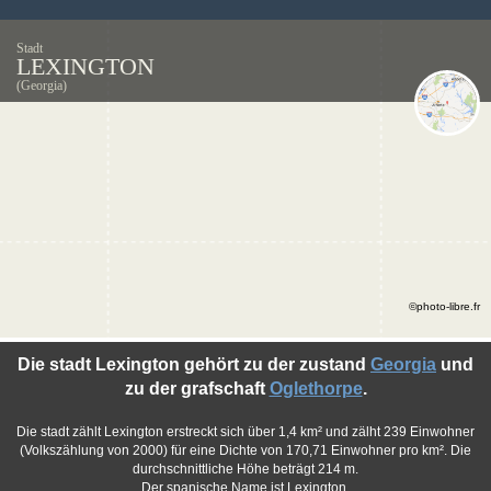
Stadt
LEXINGTON
(Georgia)
©photo-libre.fr
Die stadt Lexington gehört zu der zustand
Georgia
und
zu der grafschaft
Oglethorpe
.
Die stadt zählt Lexington erstreckt sich über 1,4 km² und zälht 239 Einwohner
(Volkszählung von 2000) für eine Dichte von 170,71 Einwohner pro km². Die
durchschnittliche Höhe beträgt 214 m.
Der spanische Name ist Lexington.