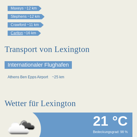
Maxeys
~12 km
Stephens
~12 km
Crawford
~11 km
Carlton
~16 km
Transport von Lexington
Internationaler Flughafen
Athens Ben Epps Airport
~25 km
Wetter für Lexington
21 °C
Bedeckungsgrad: 98 %