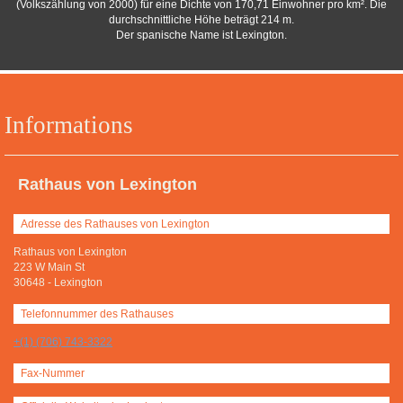
(Volkszählung von 2000) für eine Dichte von 170,71 Einwohner pro km². Die
durchschnittliche Höhe beträgt 214 m.
Der spanische Name ist Lexington.
Informations
Rathaus von Lexington
Adresse des Rathauses von Lexington
Rathaus von Lexington
223 W Main St
30648
-
Lexington
Telefonnummer des Rathauses
+(1) (706) 743-3322
Fax-Nummer