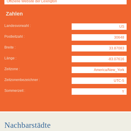
Offizielle Website der Lexington
Zahlen
Landesvorwahl :
US
Postleitzahl :
30648
Breite :
33.87083
Länge :
-83.07616
Zeitzone :
America/New_York
Zeitzonenbezeichner :
UTC-5
Sommerzeit :
Y
Nachbarstädte