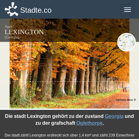
Stadte.co
Stadte.co
Toggle
Toggle
naviga
naviga
Stadt
LEXINGTON
(Georgia)
©photo-libre.fr
Die stadt Lexington gehört zu der zustand
Georgia
und
zu der grafschaft
Oglethorpe
.
Die stadt zählt Lexington erstreckt sich über 1,4 km² und zälht 239 Einwohner