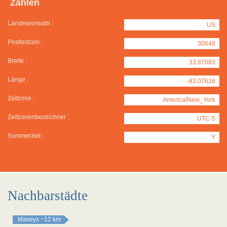
Zahlen
Landesvorwahl :
US
Postleitzahl :
30648
Breite :
33.87083
Länge :
-83.07616
Zeitzone :
America/New_York
Zeitzonenbezeichner :
UTC-5
Sommerzeit :
Y
Nachbarstädte
Maxeys
~12 km