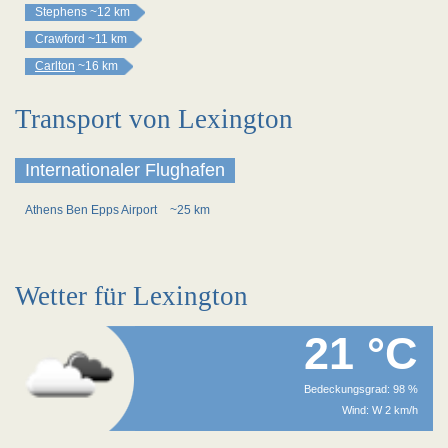
Stephens
~12 km
Crawford
~11 km
Carlton
~16 km
Transport von Lexington
Internationaler Flughafen
Athens Ben Epps Airport
~25 km
Wetter für Lexington
21 °C
Bedeckungsgrad: 98 %
Wind: W 2 km/h