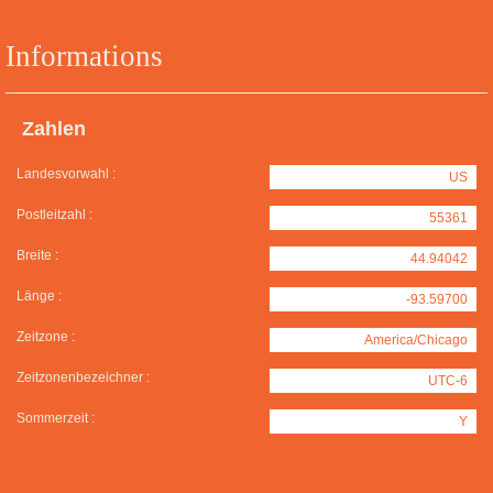
Informations
Zahlen
Landesvorwahl :
US
Postleitzahl :
55361
Breite :
44.94042
Länge :
-93.59700
Zeitzone :
America/Chicago
Zeitzonenbezeichner :
UTC-6
Sommerzeit :
Y