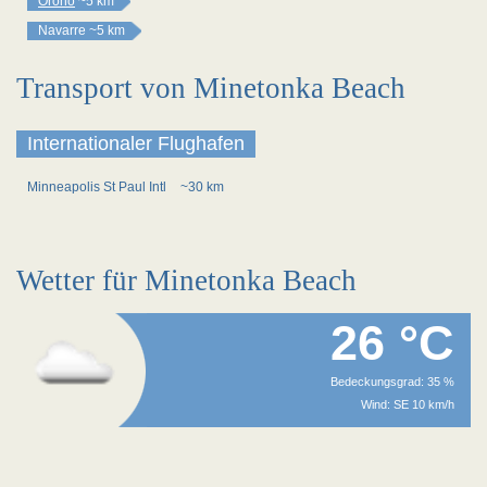
Orono
~5 km
Navarre
~5 km
Transport von Minetonka Beach
Internationaler Flughafen
Minneapolis St Paul Intl
~30 km
Wetter für Minetonka Beach
26 °C
Bedeckungsgrad: 35 %
Wind: SE 10 km/h