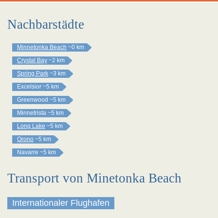
Nachbarstädte
Minnetonka Beach
~0 km
Crystal Bay
~2 km
Spring Park
~3 km
Excelsior
~5 km
Greenwood
~5 km
Minnetrista
~5 km
Long Lake
~5 km
Orono
~5 km
Navarre
~5 km
Transport von Minetonka Beach
Internationaler Flughafen