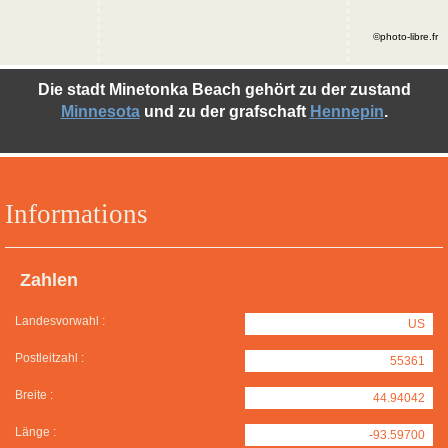
©photo-libre.fr
Die stadt Minetonka Beach gehört zu der zustand
Minnesota
und zu der grafschaft
Hennepin
.
Informations
Zahlen
Landesvorwahl :
US
Postleitzahl :
55361
Breite :
44.94042
Länge :
-93.59700