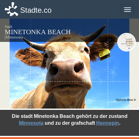
Stadte.co
Stadte.co
Toggle
Toggle
naviga
naviga
Stadt
MINETONKA BEACH
(Minnesota)
©photo-libre.fr
Die stadt Minetonka Beach gehört zu der zustand
Minnesota
und zu der grafschaft
Hennepin
.