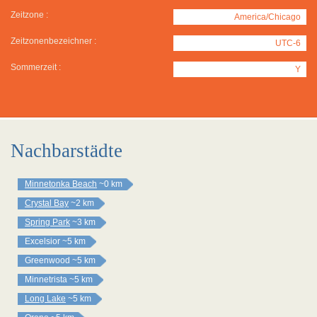
Zeitzone :
America/Chicago
Zeitzonenbezeichner :
UTC-6
Sommerzeit :
Y
Nachbarstädte
Minnetonka Beach
~0 km
Crystal Bay
~2 km
Spring Park
~3 km
Excelsior
~5 km
Greenwood
~5 km
Minnetrista
~5 km
Long Lake
~5 km