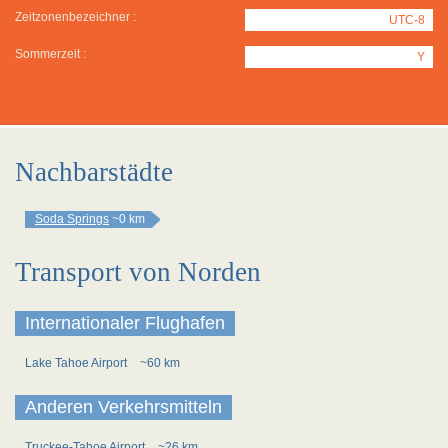
Zeitzonenbezeichner :
UTC-8
Sommerzeit :
Y
Nachbarstädte
Soda Springs
~0 km
Transport von Norden
Internationaler Flughafen
Lake Tahoe Airport
~60 km
Anderen Verkehrsmitteln
Truckee-Tahoe Airport
~26 km