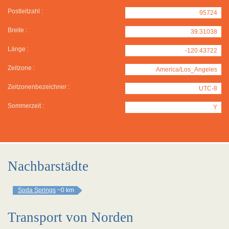
Postleitzahl :
95724
Breite :
39.31038
Länge :
-120.43722
Zeitzone :
America/Los_Angeles
Zeitzonenbezeichner :
UTC-8
Sommerzeit :
Y
Nachbarstädte
Soda Springs
~0 km
Transport von Norden