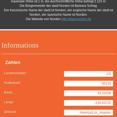
maximale Höhe ist 1 m, die durchschnittliche Höhe beträgt 2.115 m.
Die Bürgermeister der stadt Norden ist Barbara Schlag.
Der französische Name der stadt ist Norden, der englische Name der stadt ist
Norden, der spanische Name ist Norden.
Die Website von Norden
http://www.norden.de
Informations
Zahlen
Landesvorwahl :
US
Postleitzahl :
95724
Breite :
39.31038
Länge :
-120.43722
Zeitzone :
America/Los_Angeles