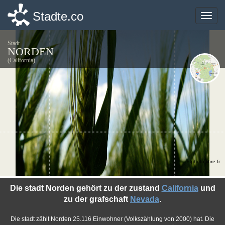
Stadte.co
Stadte.co
Toggle
Toggle
naviga
naviga
Stadt
NORDEN
(California)
©photo-libre.fr
Die stadt Norden gehört zu der zustand
California
und
zu der grafschaft
Nevada
.
Die stadt zählt Norden 25.116 Einwohner (Volkszählung von 2000) hat. Die