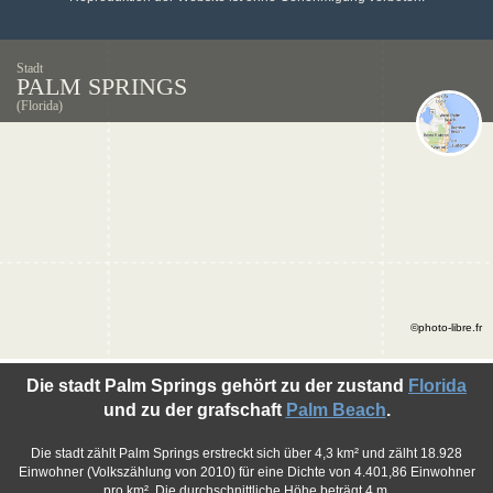
Stadt
PALM SPRINGS
(Florida)
©photo-libre.fr
Die stadt Palm Springs gehört zu der zustand
Florida
und zu der grafschaft
Palm Beach
.
Die stadt zählt Palm Springs erstreckt sich über 4,3 km² und zälht 18.928
Einwohner (Volkszählung von 2010) für eine Dichte von 4.401,86 Einwohner
pro km². Die durchschnittliche Höhe beträgt 4 m.