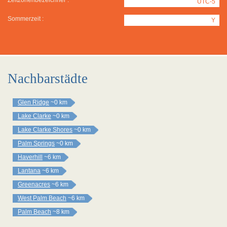
Zeitzonenbezeichner :
UTC-5
Sommerzeit :
Y
Nachbarstädte
Glen Ridge
~0 km
Lake Clarke
~0 km
Lake Clarke Shores
~0 km
Palm Springs
~0 km
Haverhill
~6 km
Lantana
~6 km
Greenacres
~6 km
West Palm Beach
~6 km
Palm Beach
~8 km