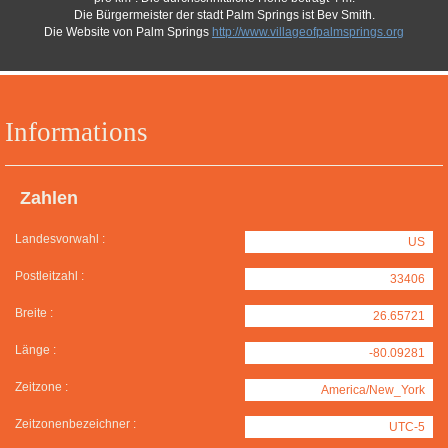
Die Bürgermeister der stadt Palm Springs ist Bev Smith.
Die Website von Palm Springs
http://www.villageofpalmsprings.org
Informations
Zahlen
Landesvorwahl :
US
Postleitzahl :
33406
Breite :
26.65721
Länge :
-80.09281
Zeitzone :
America/New_York
Zeitzonenbezeichner :
UTC-5