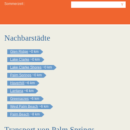
Sommerzeit :
Y
Nachbarstädte
Glen Ridge
~0 km
Lake Clarke
~0 km
Lake Clarke Shores
~0 km
Palm Springs
~0 km
Haverhill
~6 km
Lantana
~6 km
Greenacres
~6 km
West Palm Beach
~6 km
Palm Beach
~8 km
Transport von Palm Springs