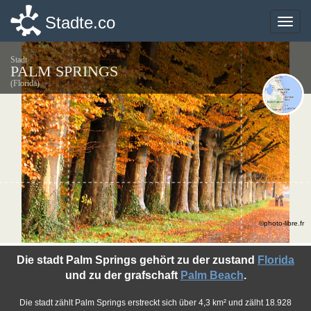
Stadte.co
Stadte.co
Toggle
Toggle
naviga
naviga
Stadt
PALM SPRINGS
(Florida)
©photo-libre.fr
Die stadt Palm Springs gehört zu der zustand
Florida
und zu der grafschaft
Palm Beach
.
Die stadt zählt Palm Springs erstreckt sich über 4,3 km² und zälht 18.928