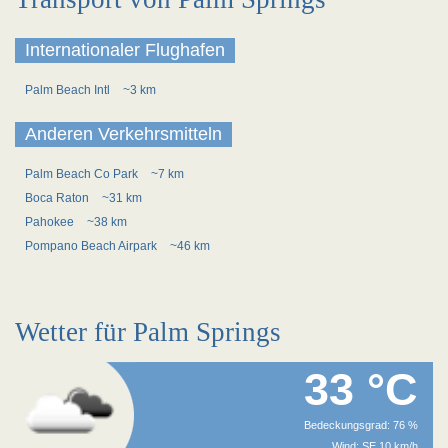
Internationaler Flughafen
Palm Beach Intl
~3 km
Anderen Verkehrsmitteln
Palm Beach Co Park
~7 km
Boca Raton
~31 km
Pahokee
~38 km
Pompano Beach Airpark
~46 km
Wetter für Palm Springs
33 °C
Bedeckungsgrad: 76 %
Wind: SE 10 km/h