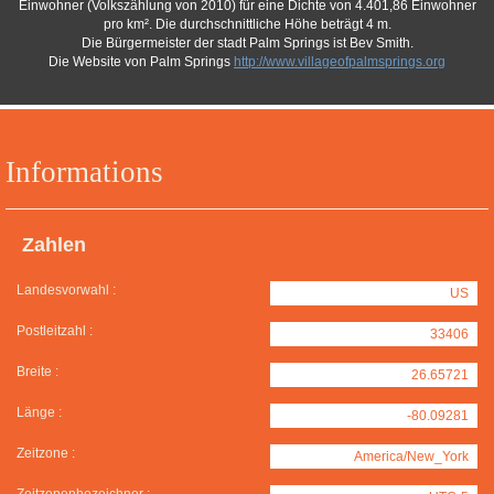
Einwohner (Volkszählung von 2010) für eine Dichte von 4.401,86 Einwohner
pro km². Die durchschnittliche Höhe beträgt 4 m.
Die Bürgermeister der stadt Palm Springs ist Bev Smith.
Die Website von Palm Springs
http://www.villageofpalmsprings.org
Informations
Zahlen
Landesvorwahl :
US
Postleitzahl :
33406
Breite :
26.65721
Länge :
-80.09281
Zeitzone :
America/New_York