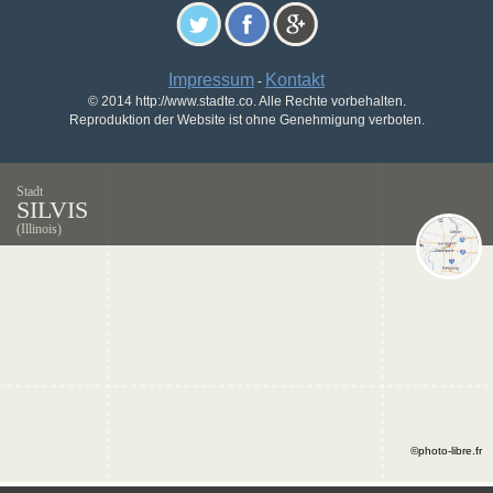
Impressum
Kontakt
-
© 2014 http://www.stadte.co. Alle Rechte vorbehalten.
Reproduktion der Website ist ohne Genehmigung verboten.
Stadt
SILVIS
(Illinois)
©photo-libre.fr