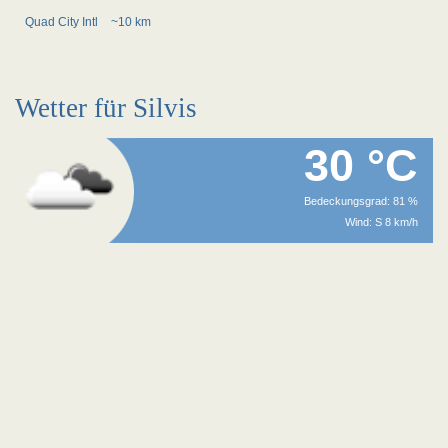
Quad City Intl
~10 km
Wetter für Silvis
30 °C
Bedeckungsgrad: 81 %
Wind: S 8 km/h