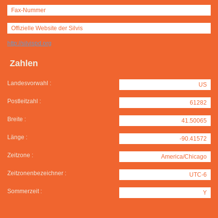
Fax-Nummer
Offizielle Website der Silvis
http://silvispd.org
Zahlen
Landesvorwahl :
US
Postleitzahl :
61282
Breite :
41.50065
Länge :
-90.41572
Zeitzone :
America/Chicago
Zeitzonenbezeichner :
UTC-6
Sommerzeit :
Y