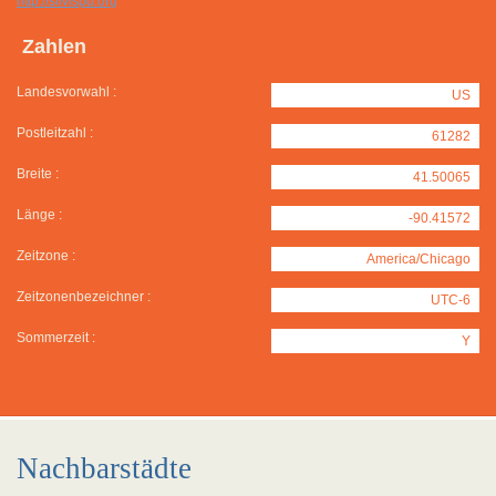
http://silvispd.org
Zahlen
Landesvorwahl :
US
Postleitzahl :
61282
Breite :
41.50065
Länge :
-90.41572
Zeitzone :
America/Chicago
Zeitzonenbezeichner :
UTC-6
Sommerzeit :
Y
Nachbarstädte