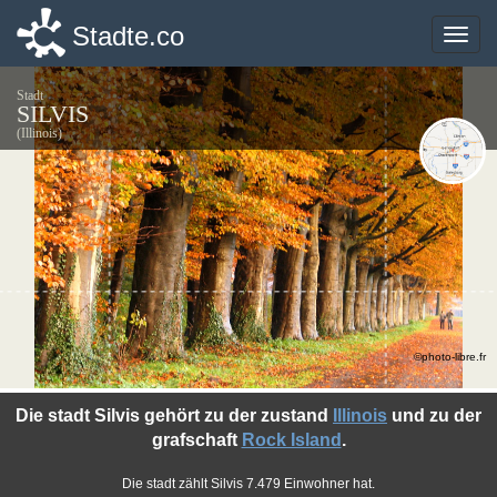
Stadte.co
Stadte.co
Toggle
Toggle
naviga
naviga
Stadt
SILVIS
(Illinois)
©photo-libre.fr
Die stadt Silvis gehört zu der zustand
Illinois
und zu der
grafschaft
Rock Island
.
Die stadt zählt Silvis 7.479 Einwohner hat.