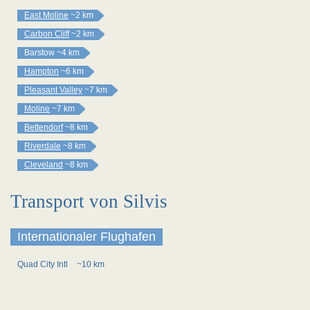
East Moline
~2 km
Carbon Cliff
~2 km
Barstow
~4 km
Hampton
~6 km
Pleasant Valley
~7 km
Moline
~7 km
Bettendorf
~8 km
Riverdale
~8 km
Cleveland
~8 km
Transport von Silvis
Internationaler Flughafen
Quad City Intl
~10 km