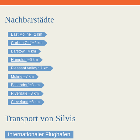
Nachbarstädte
East Moline
~2 km
Carbon Cliff
~2 km
Barstow
~4 km
Hampton
~6 km
Pleasant Valley
~7 km
Moline
~7 km
Bettendorf
~8 km
Riverdale
~8 km
Cleveland
~8 km
Transport von Silvis
Internationaler Flughafen