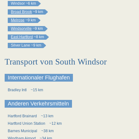
Windsor
~6 km
Broad Brook
~9 km
Melrose
~9 km
Windsorville
~9 km
East Hartford
~8 km
Silver Lane
~9 km
Transport von South Windsor
Internationaler Flughafen
Bradley Intl
~15 km
Anderen Verkehrsmitteln
Hartford Brainard
~13 km
Hartford Union Station
~12 km
Barnes Municipal
~38 km
Windham Airport
~34 km