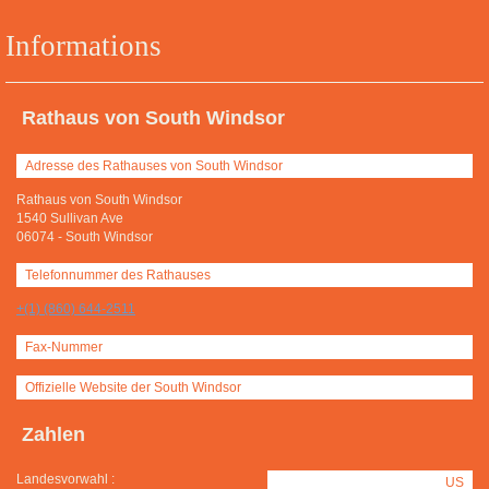
Informations
Rathaus von South Windsor
Adresse des Rathauses von South Windsor
Rathaus von South Windsor
1540 Sullivan Ave
06074
-
South Windsor
Telefonnummer des Rathauses
+(1) (860) 644-2511
Fax-Nummer
Offizielle Website der South Windsor
Zahlen
Landesvorwahl :
US