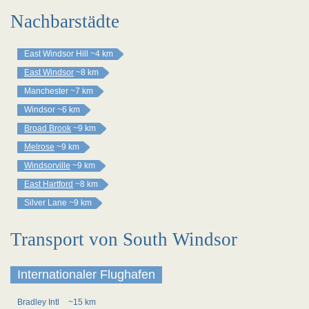
Nachbarstädte
East Windsor Hill
~4 km
East Windsor
~8 km
Manchester
~7 km
Windsor
~6 km
Broad Brook
~9 km
Melrose
~9 km
Windsorville
~9 km
East Hartford
~8 km
Silver Lane
~9 km
Transport von South Windsor
Internationaler Flughafen
Bradley Intl
~15 km