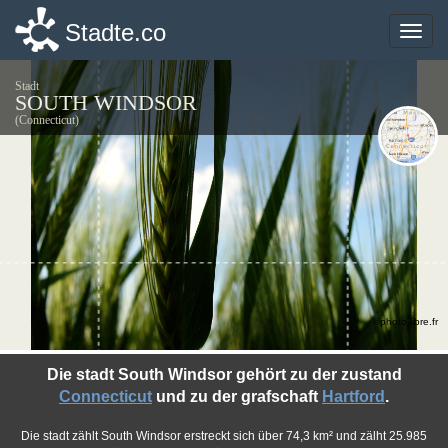
Stadte.co
Stadte.co
Toggle
Toggle
naviga
naviga
Stadt
SOUTH WINDSOR
(Connecticut)
©photo-libre.fr
Die stadt South Windsor gehört zu der zustand
Connecticut
und zu der grafschaft
Hartford
.
Die stadt zählt South Windsor erstreckt sich über 74,3 km² und zälht 25.985