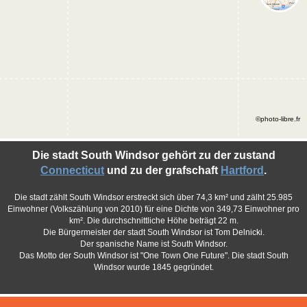
©photo-libre.fr
Die stadt South Windsor gehört zu der zustand
Connecticut
und zu der grafschaft
Hartford
.
Die stadt zählt South Windsor erstreckt sich über 74,3 km² und zälht 25.985
Einwohner (Volkszählung von 2010) für eine Dichte von 349,73 Einwohner pro
km². Die durchschnittliche Höhe beträgt 22 m.
Die Bürgermeister der stadt South Windsor ist Tom Delnicki.
Der spanische Name ist South Windsor.
Das Motto der South Windsor ist "One Town One Future". Die stadt South
Windsor wurde 1845 gegründet.