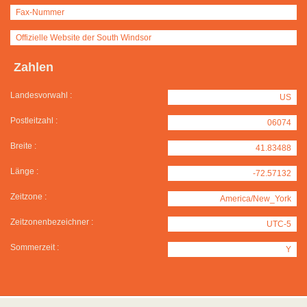
Fax-Nummer
Offizielle Website der South Windsor
Zahlen
Landesvorwahl :
US
Postleitzahl :
06074
Breite :
41.83488
Länge :
-72.57132
Zeitzone :
America/New_York
Zeitzonenbezeichner :
UTC-5
Sommerzeit :
Y