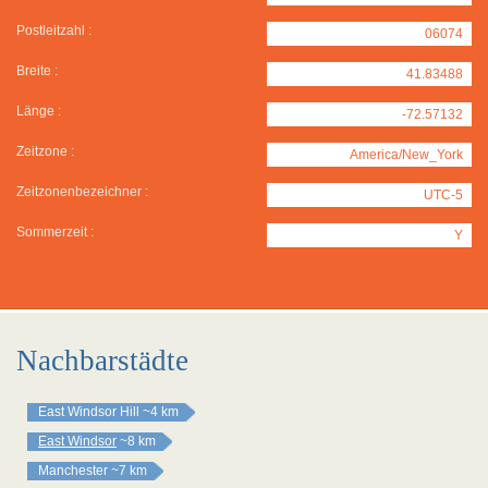
Postleitzahl :
06074
Breite :
41.83488
Länge :
-72.57132
Zeitzone :
America/New_York
Zeitzonenbezeichner :
UTC-5
Sommerzeit :
Y
Nachbarstädte
East Windsor Hill
~4 km
East Windsor
~8 km
Manchester
~7 km