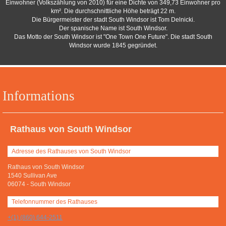
Einwohner (Volkszählung von 2010) für eine Dichte von 349,73 Einwohner pro
km². Die durchschnittliche Höhe beträgt 22 m.
Die Bürgermeister der stadt South Windsor ist Tom Delnicki.
Der spanische Name ist South Windsor.
Das Motto der South Windsor ist "One Town One Future". Die stadt South
Windsor wurde 1845 gegründet.
Informations
Rathaus von South Windsor
Adresse des Rathauses von South Windsor
Rathaus von South Windsor
1540 Sullivan Ave
06074
-
South Windsor
Telefonnummer des Rathauses
+(1) (860) 644-2511