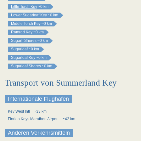
Little Torch Key
~0 km
Lower Sugarloaf Key
~0 km
Middle Torch Key
~0 km
Ramrod Key
~0 km
Sugarlf Shores
~0 km
Sugarloaf
~0 km
Sugarloaf Key
~0 km
Sugarloaf Shores
~0 km
Transport von Summerland Key
Internationale Flughäfen
Key West Intl
~33 km
Florida Keys Marathon Airport
~42 km
Anderen Verkehrsmitteln