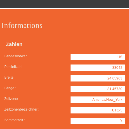
Informations
Zahlen
Landesvorwahl :
US
Postleitzahl :
33042
Breite :
24.65963
Länge :
-81.45730
Zeitzone :
America/New_York
Zeitzonenbezeichner :
UTC-5
Sommerzeit :
Y