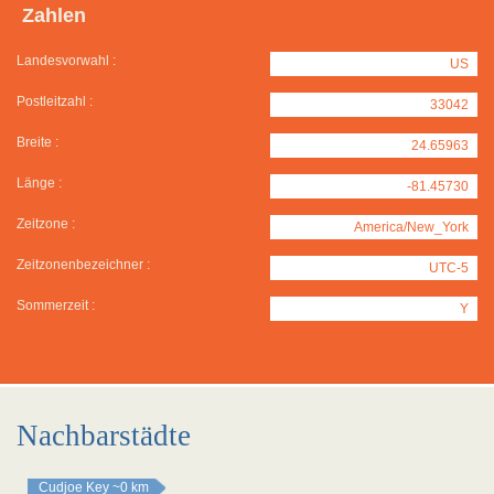
Zahlen
Landesvorwahl :
US
Postleitzahl :
33042
Breite :
24.65963
Länge :
-81.45730
Zeitzone :
America/New_York
Zeitzonenbezeichner :
UTC-5
Sommerzeit :
Y
Nachbarstädte
Cudjoe Key
~0 km