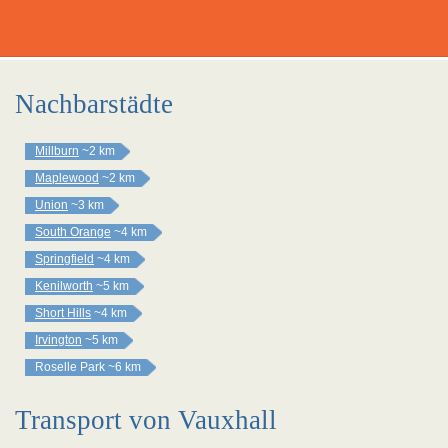
Nachbarstädte
Millburn
~2 km
Maplewood
~2 km
Union
~3 km
South Orange
~4 km
Springfield
~4 km
Kenilworth
~5 km
Short Hills
~4 km
Irvington
~5 km
Roselle Park
~6 km
Transport von Vauxhall