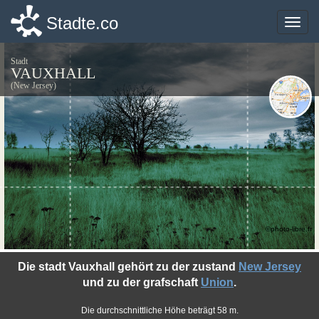
Stadte.co
Stadte.co
Toggle
Toggle
naviga
naviga
Stadt
VAUXHALL
(New Jersey)
©photo-libre.fr
Die stadt Vauxhall gehört zu der zustand
New Jersey
und zu der grafschaft
Union
.
Die durchschnittliche Höhe beträgt 58 m.