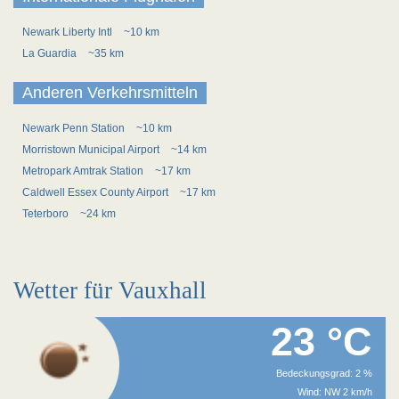
Newark Liberty Intl
~10 km
La Guardia
~35 km
Anderen Verkehrsmitteln
Newark Penn Station
~10 km
Morristown Municipal Airport
~14 km
Metropark Amtrak Station
~17 km
Caldwell Essex County Airport
~17 km
Teterboro
~24 km
Wetter für Vauxhall
23 °C
Bedeckungsgrad: 2 %
Wind: NW 2 km/h