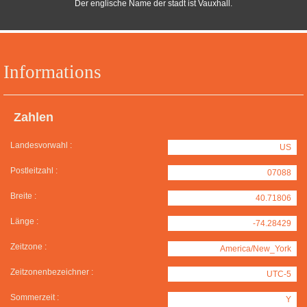
Der englische Name der stadt ist Vauxhall.
Informations
Zahlen
Landesvorwahl :
US
Postleitzahl :
07088
Breite :
40.71806
Länge :
-74.28429
Zeitzone :
America/New_York
Zeitzonenbezeichner :
UTC-5
Sommerzeit :
Y