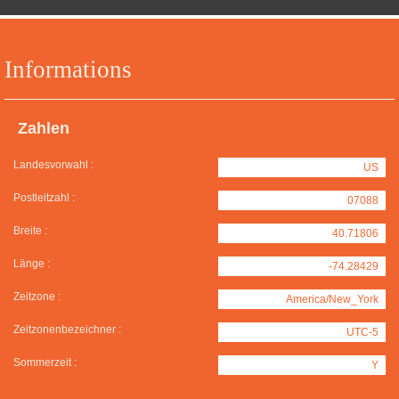
Informations
Zahlen
Landesvorwahl :
US
Postleitzahl :
07088
Breite :
40.71806
Länge :
-74.28429
Zeitzone :
America/New_York
Zeitzonenbezeichner :
UTC-5
Sommerzeit :
Y