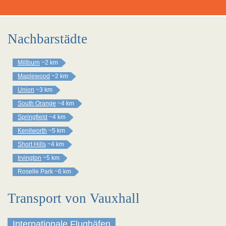
Nachbarstädte
Millburn
~2 km
Maplewood
~2 km
Union
~3 km
South Orange
~4 km
Springfield
~4 km
Kenilworth
~5 km
Short Hills
~4 km
Irvington
~5 km
Roselle Park
~6 km
Transport von Vauxhall
Internationale Flughäfen