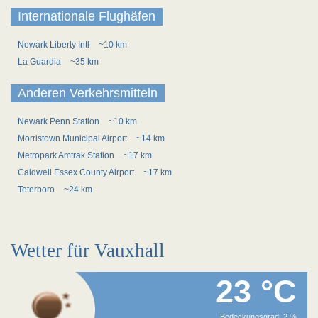
Internationale Flughäfen
Newark Liberty Intl
~10 km
La Guardia
~35 km
Anderen Verkehrsmitteln
Newark Penn Station
~10 km
Morristown Municipal Airport
~14 km
Metropark Amtrak Station
~17 km
Caldwell Essex County Airport
~17 km
Teterboro
~24 km
Wetter für Vauxhall
23 °C
Bedeckungsgrad: 2 %