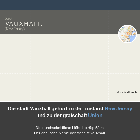
Stadt
VAUXHALL
(New Jersey)
©photo-libre.fr
Die stadt Vauxhall gehört zu der zustand
New Jersey
und zu der grafschaft
Union
.
Die durchschnittliche Höhe beträgt 58 m.
Der englische Name der stadt ist Vauxhall.