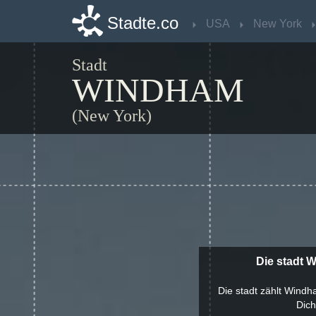
Stadte.co
Stadte.co
USA
USA
New York
New York
Stadt
WINDHAM
(New York)
Die stadt 
Die stadt zählt Windh
Dich