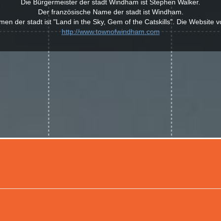
Die Bürgermeister der stadt Windham ist Stephen Walker.
Der französische Name der stadt ist Windham.
men der stadt ist "Land in the Sky, Gem of the Catskills". Die Website
http://www.townofwindham.com