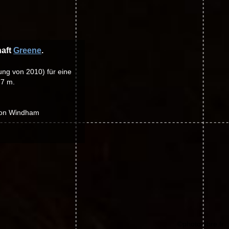
haft
Greene
.
ung von 2010) für eine
77 m.
 von Windham
©photo-libre.fr