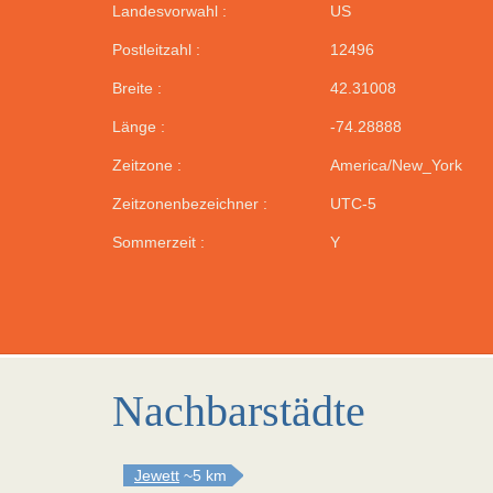
Landesvorwahl :
US
Postleitzahl :
12496
Breite :
42.31008
Länge :
-74.28888
Zeitzone :
America/New_York
Zeitzonenbezeichner :
UTC-5
Sommerzeit :
Y
Nachbarstädte
Jewett
~5 km