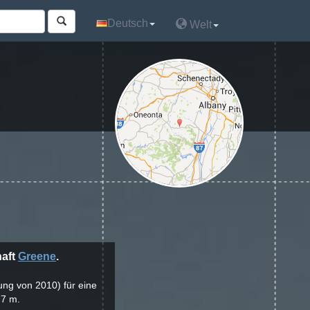
Deutsch
Deutsch
Welt
Welt
haft
Greene
.
ung von 2010) für eine
77 m.