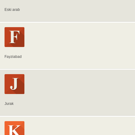
Eski arab
Fayziabad
Jurak