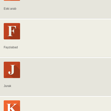
Eski arab
Fayziabad
Jurak