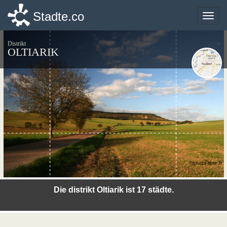
Stadte.co
Stadte.co
Toggle
Toggle
naviga
naviga
Distrikt
OLTIARIK
©photo-libre.fr
Die distrikt Oltiarik ist 17 städte.